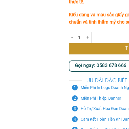
thực tế.
Kiểu dáng và màu sắc giấy gó
chuẩn và tính thẩm mỹ cho 
Giai Điệu Yêu Thương số lượng
T
Gọi ngay: 0583 678 666
ƯU ĐÃI ĐẶC BIỆT
Miễn Phí In Logo Doanh Ng
Miễn Phí Thiệp, Banner
Hỗ Trợ Xuất Hóa Đơn Doan
Cam Kết Hoàn Tiền Khi Bạ