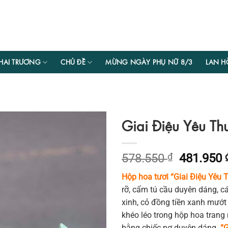
HAI TRƯƠNG
CHỦ ĐỀ
MỪNG NGÀY PHỤ NỮ 8/3
LAN H
Giai Điệu Yêu Th
Giá
578.550
₫
481.950
gốc
Hộp hoa tươi “Giai Điệu Yêu
là:
rỡ, cẩm tú cầu duyên dáng, cá
578.550 
xinh, cỏ đồng tiền xanh mướt
khéo léo trong hộp hoa trang
bằng chiếc nơ duyên dáng.
“