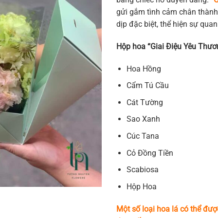
gửi gắm tình cảm chân thành
dịp đặc biệt, thể hiện sự qua
Hộp hoa “Giai Điệu Yêu Thươ
Hoa Hồng
Cẩm Tú Cầu
Cát Tường
Sao Xanh
Cúc Tana
Cỏ Đồng Tiền
Scabiosa
Hộp Hoa
Một số loại hoa lá có thể đượ