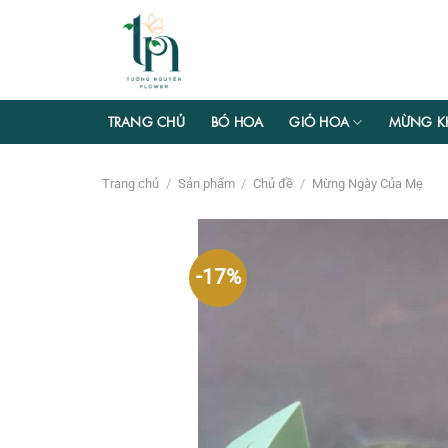
Chuyển
đến
nội
dung
TRANG CHỦ
BÓ HOA
GIỎ HOA
MỪNG K
Trang chủ
/
Sản phẩm
/
Chủ đề
/
Mừng Ngày Của Mẹ
-17%