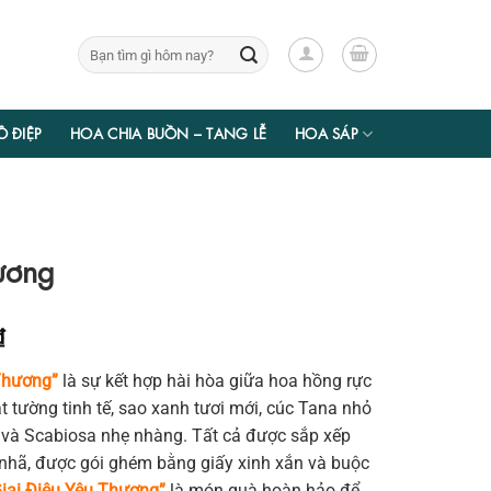
Tìm
kiếm:
Ồ ĐIỆP
HOA CHIA BUỒN – TANG LỄ
HOA SÁP
ương
Giá
₫
hiện
 Thương”
là sự kết hợp hài hòa giữa hoa hồng rực
tại
t tường tinh tế, sao xanh tươi mới, cúc Tana nhỏ
₫.
là:
 và Scabiosa nhẹ nhàng. Tất cả được sắp xếp
481.950 ₫.
 nhã, được gói ghém bằng giấy xinh xắn và buộc
Giai Điệu Yêu Thương”
là món quà hoàn hảo để