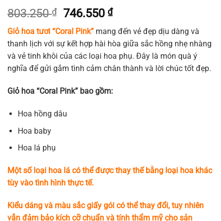
Giá
Giá
803.250
₫
746.550
₫
gốc
hiện
Giỏ hoa tươi “Coral Pink”
mang đến vẻ đẹp dịu dàng và
là:
tại
thanh lịch với sự kết hợp hài hòa giữa sắc hồng nhẹ nhàng
803.250 ₫.
là:
và vẻ tinh khôi của các loại hoa phụ. Đây là món quà ý
746.550 ₫.
nghĩa để gửi gắm tình cảm chân thành và lời chúc tốt đẹp.
Giỏ hoa “Coral Pink” bao gồm:
Hoa hồng dâu
Hoa baby
Hoa lá phụ
Một số loại hoa lá có thể được thay thế bằng loại hoa khác
tùy vào tình hình thực tế.
Kiểu dáng và màu sắc giấy gói có thể thay đổi, tuy nhiên
vẫn đảm bảo kích cỡ chuẩn và tính thẩm mỹ cho sản