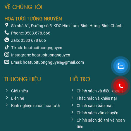
VỀ CHÚNG TÔI
HOA TƯƠI TƯỜNG NGUYÊN
Số nhà 61, Đường số 5, KDC Him Lam, Bình Hưng, Bình Chánh
Phone: 0583.678.666
Zalo: 0583 678 666
Tiktok: hoatuoituongnguyen
Instagram: hoatuoituongnguyen
Email: hoatuoituongnguyen@gmail.com
THƯƠNG HIỆU
HỖ TRỢ
Giới thiệu
Chính sách và điều khoản
Liên hệ
Thắc mắc và khiếu nại
Kinh nghiệm chọn hoa tươi
Chính sách bảo mật
Chính sách vận chuyển
Chính sách đổi trả và hoàn
tiền