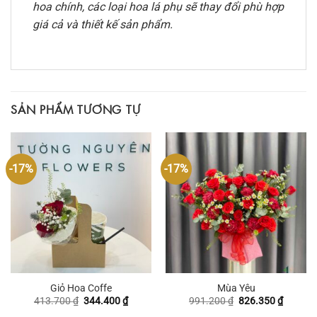
hoa chính, các loại hoa lá phụ sẽ thay đổi phù hợp
giá cả và thiết kế sản phẩm.
SẢN PHẨM TƯƠNG TỰ
-17%
-17%
Giỏ Hoa Coffe
Mùa Yêu
Giá
Giá
Giá
Giá
413.700
₫
344.400
₫
991.200
₫
826.350
₫
gốc
hiện
gốc
hiện