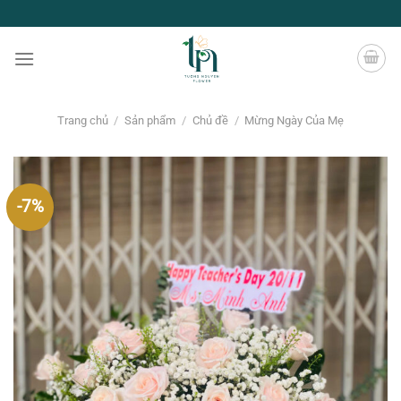
Chuyển
đến
nội
dung
Trang chủ
/
Sản phẩm
/
Chủ đề
/
Mừng Ngày Của Mẹ
-7%