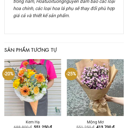
trong năm, Hoatuoituongnguyen đảm bảo các loại
hoa chính, các loại hoa lá phụ sẽ thay đổi phù hợp
giá cả và thiết kế sản phẩm.
SẢN PHẨM TƯƠNG TỰ
-20%
-25%
Kem Hạ
Mộng Mơ
Giá
Giá
Giá
Giá
688.800
₫
551.250
₫
551.250
₫
413.700
₫