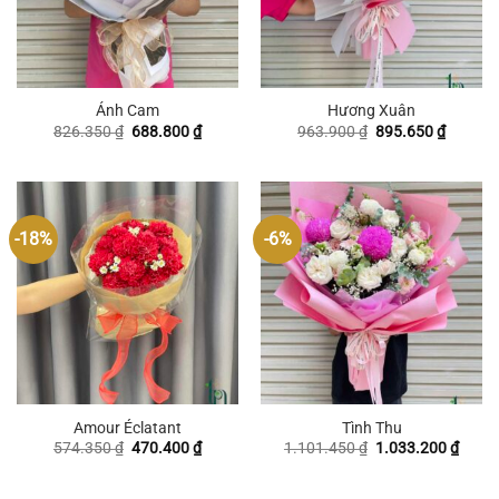
Ánh Cam
Hương Xuân
Giá
Giá
Giá
Giá
826.350
₫
688.800
₫
963.900
₫
895.650
₫
gốc
hiện
gốc
hiện
là:
tại
là:
tại
826.350 ₫.
là:
963.900 ₫.
là:
688.800 ₫.
895.650
-18%
-6%
Amour Éclatant
Tình Thu
Giá
Giá
Giá
Giá
574.350
₫
470.400
₫
1.101.450
₫
1.033.200
₫
gốc
hiện
gốc
hiện
là:
tại
là:
tại
574.350 ₫.
là:
1.101.450 ₫.
là: