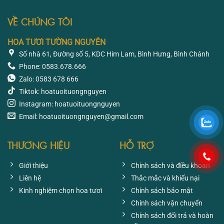
470.400 ₫.
1.033
VỀ CHÚNG TÔI
HOA TƯƠI TƯỜNG NGUYÊN
Số nhà 61, Đường số 5, KDC Him Lam, Bình Hưng, Bình Chánh
Phone: 0583.678.666
Zalo: 0583 678 666
Tiktok: hoatuoituongnguyen
Instagram: hoatuoituongnguyen
Email: hoatuoituongnguyen@gmail.com
THƯƠNG HIỆU
HỖ TRỢ
Giới thiệu
Chính sách và điều khoản
Liên hệ
Thắc mắc và khiếu nại
Kinh nghiệm chọn hoa tươi
Chính sách bảo mật
Chính sách vận chuyển
Chính sách đổi trả và hoàn