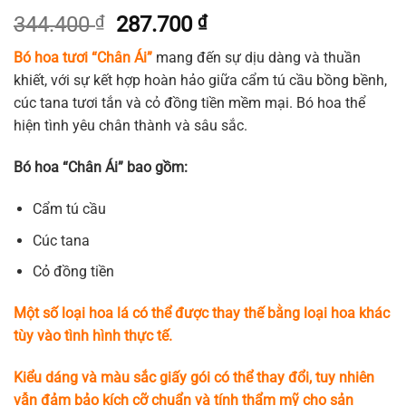
Giá
Giá
344.400
₫
287.700
₫
gốc
hiện
Bó hoa tươi “Chân Ái”
mang đến sự dịu dàng và thuần
là:
tại
khiết, với sự kết hợp hoàn hảo giữa cẩm tú cầu bồng bềnh,
344.400 ₫.
là:
cúc tana tươi tắn và cỏ đồng tiền mềm mại. Bó hoa thể
287.700 ₫.
hiện tình yêu chân thành và sâu sắc.
Bó hoa “Chân Ái” bao gồm:
Cẩm tú cầu
Cúc tana
Cỏ đồng tiền
Một số loại hoa lá có thể được thay thế bằng loại hoa khác
tùy vào tình hình thực tế.
Kiểu dáng và màu sắc giấy gói có thể thay đổi, tuy nhiên
vẫn đảm bảo kích cỡ chuẩn và tính thẩm mỹ cho sản