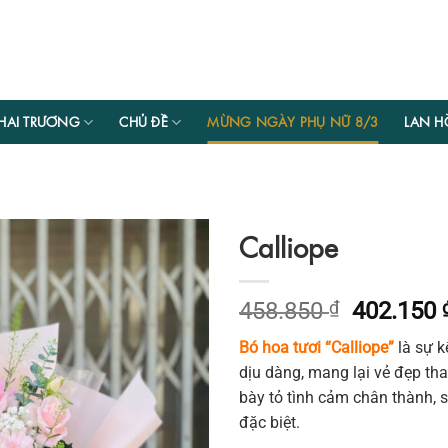
HAI TRƯƠNG
CHỦ ĐỀ
MỪNG NGÀY PHỤ NỮ 8/3
LAN H
Calliope
Giá
458.850
₫
402.150
gốc
Bó hoa tươi “Calliope”
là sự k
là:
dịu dàng, mang lại vẻ đẹp tha
458.850 
bày tỏ tình cảm chân thành,
đặc biệt.