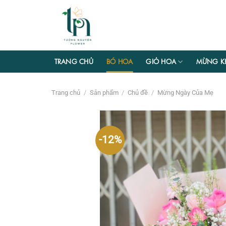
Chuyển
đến
nội
dung
TRANG CHỦ
BÓ HOA
GIỎ HOA
MỪNG K
Trang chủ
/
Sản phẩm
/
Chủ đề
/
Mừng Ngày Của Mẹ
-12%