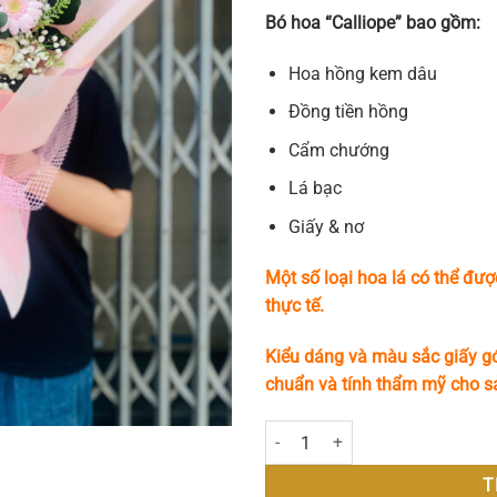
Bó hoa “Calliope” bao gồm:
Hoa hồng kem dâu
Đồng tiền hồng
Cẩm chướng
Lá bạc
Giấy & nơ
Một số loại hoa lá có thể đượ
thực tế.
Kiểu dáng và màu sắc giấy gó
chuẩn và tính thẩm mỹ cho 
Calliope số lượng
T