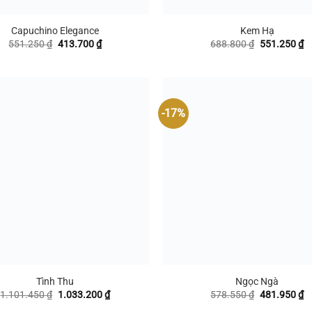
+
Capuchino Elegance
Kem Hạ
Giá
Giá
Giá
G
551.250
₫
413.700
₫
688.800
₫
551.250
₫
gốc
hiện
gốc
hi
là:
tại
là:
tạ
551.250 ₫.
là:
688.800 ₫.
là
413.700 ₫.
5
-17%
+
Tình Thu
Ngọc Ngà
Giá
Giá
Giá
G
1.101.450
₫
1.033.200
₫
578.550
₫
481.950
₫
gốc
hiện
gốc
hi