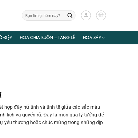
Tìm
kiếm:
Ồ ĐIỆP
HOA CHIA BUỒN – TANG LỄ
HOA SÁP
Giá
₫
hiện
ết hợp đầy nữ tính và tinh tế giữa các sắc màu
tại
nh lịch và quyến rũ. Đây là món quà lý tưởng để
₫.
là:
 sự yêu thương hoặc chúc mừng trong những dịp
402.150 ₫.