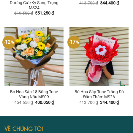
Dương Cực Kỳ Sang Trọng
Giá
Giá
413.700
₫
344.400
₫
gốc
hiện
MS24
là:
tại
Giá
Giá
619.500
₫
551.250
₫
413.700 ₫.
là:
gốc
hiện
344.400
là:
tại
619.500 ₫.
là:
551.250 ₫.
-12%
-17%
Bó Hoa Sáp 18 Bông Tone
Bó Hoa Sáp Tone Trắng Đỏ
Vàng Nâu MS09
Đằm Thắm MS26
Giá
Giá
Giá
Giá
454.650
₫
400.050
₫
413.700
₫
344.400
₫
gốc
hiện
gốc
hiện
là:
tại
là:
tại
454.650 ₫.
là:
413.700 ₫.
là:
400.050 ₫.
344.400
VỀ CHÚNG TÔI