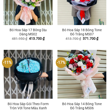
Bó Hoa Sáp 17 Bông Dịu
Bó Hoa Sáp 18 Bông Tone
Dàng MS02
Đỏ Trắng MS07
Giá
Giá
Giá
Giá
481.950
₫
413.700
₫
413.700
₫
371.700
₫
gốc
hiện
gốc
hiện
là:
tại
là:
tại
481.950 ₫.
là:
413.700 ₫.
là:
413.700 ₫.
371.700
-11%
-17%
Bó Hoa Sáp Gói Theo Form
Bó Hoa Sáp 14 Bông Tone
Tròn Với Tone Màu Xanh
Đỏ Trắng MS06