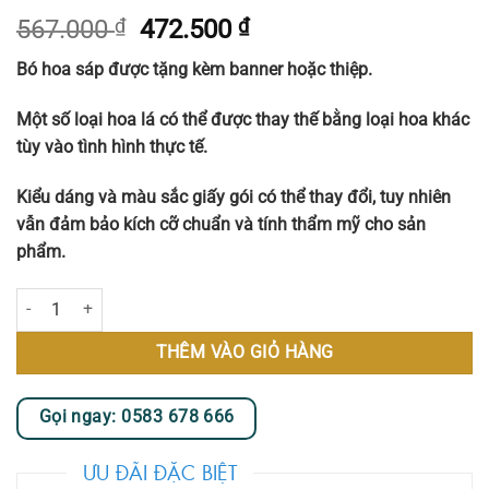
Giá
Giá
567.000
₫
472.500
₫
gốc
hiện
Bó hoa sáp được tặng kèm banner hoặc thiệp.
là:
tại
567.000 ₫.
là:
Một số loại hoa lá có thể được thay thế bằng loại hoa khác
472.500 ₫.
tùy vào tình hình thực tế.
Kiểu dáng và màu sắc giấy gói có thể thay đổi, tuy nhiên
vẫn đảm bảo kích cỡ chuẩn và tính thẩm mỹ cho sản
phẩm.
Bó Hoa Tulip cao su 15 bông – MS907 số lượng
THÊM VÀO GIỎ HÀNG
Gọi ngay: 0583 678 666
ƯU ĐÃI ĐẶC BIỆT