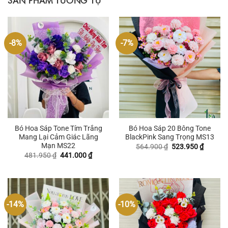
SẢN PHẨM TƯƠNG TỰ
-8%
-7%
Bó Hoa Sáp Tone Tím Trắng
Bó Hoa Sáp 20 Bông Tone
Mang Lại Cảm Giác Lãng
BlackPink Sang Trọng MS13
Mạn MS22
Giá
Giá
564.900
₫
523.950
₫
gốc
hiện
Giá
Giá
481.950
₫
441.000
₫
là:
tại
gốc
hiện
564.900 ₫.
là:
là:
tại
523.950
481.950 ₫.
là:
441.000 ₫.
-14%
-10%