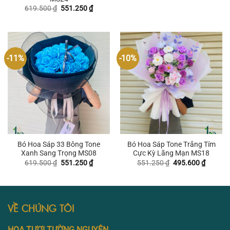
là:
tại
Giá
Giá
619.500
₫
551.250
₫
413.700 ₫.
là:
gốc
hiện
371.700
là:
tại
619.500 ₫.
là:
551.250 ₫.
-11%
-10%
Bó Hoa Sáp 33 Bông Tone
Bó Hoa Sáp Tone Trắng Tím
Xanh Sang Trọng MS08
Cực Kỳ Lãng Mạn MS18
Giá
Giá
Giá
Giá
619.500
₫
551.250
₫
551.250
₫
495.600
₫
gốc
hiện
gốc
hiện
là:
tại
là:
tại
619.500 ₫.
là:
551.250 ₫.
là:
551.250 ₫.
495.600
VỀ CHÚNG TÔI
HOA TƯƠI TƯỜNG NGUYÊN