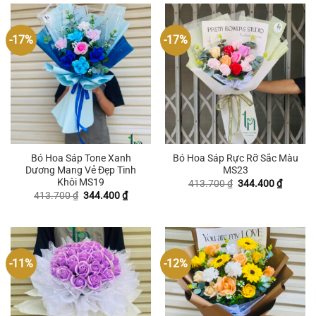
-17%
-17%
Bó Hoa Sáp Tone Xanh
Bó Hoa Sáp Rực Rỡ Sắc Màu
Dương Mang Vẻ Đẹp Tinh
MS23
Khôi MS19
Giá
Giá
413.700
₫
344.400
₫
gốc
hiện
Giá
Giá
413.700
₫
344.400
₫
là:
tại
gốc
hiện
413.700 ₫.
là:
là:
tại
344.400
413.700 ₫.
là:
344.400 ₫.
-11%
-12%