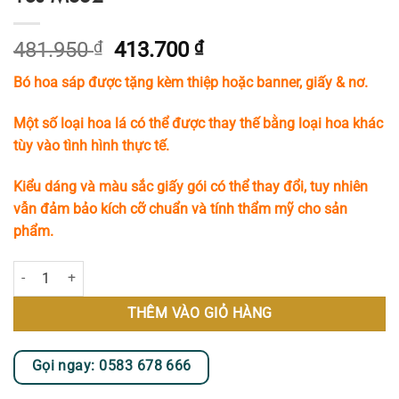
Giá
Giá
481.950
₫
413.700
₫
gốc
hiện
Bó hoa sáp được tặng kèm thiệp hoặc banner, giấy & nơ.
là:
tại
481.950 ₫.
là:
Một số loại hoa lá có thể được thay thế bằng loại hoa khác
413.700 ₫.
tùy vào tình hình thực tế.
Kiểu dáng và màu sắc giấy gói có thể thay đổi, tuy nhiên
vẫn đảm bảo kích cỡ chuẩn và tính thẩm mỹ cho sản
phẩm.
Bó Hoa Tulip Sáp Tượng Trưng Cho Tình Yêu MS32 số lượng
THÊM VÀO GIỎ HÀNG
Gọi ngay: 0583 678 666