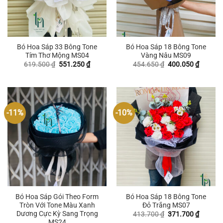
Bó Hoa Sáp 33 Bông Tone
Bó Hoa Sáp 18 Bông Tone
Tím Thơ Mộng MS04
Vàng Nâu MS09
Giá
Giá
Giá
Giá
619.500
₫
551.250
₫
454.650
₫
400.050
₫
gốc
hiện
gốc
hiện
là:
tại
là:
tại
619.500 ₫.
là:
454.650 ₫.
là:
551.250 ₫.
400.050
-11%
-10%
Bó Hoa Sáp Gói Theo Form
Bó Hoa Sáp 18 Bông Tone
Tròn Với Tone Màu Xanh
Đỏ Trắng MS07
Dương Cực Kỳ Sang Trọng
Giá
Giá
413.700
₫
371.700
₫
gốc
hiện
MS24