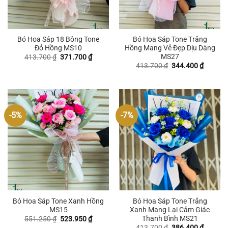
Bó Hoa Sáp 18 Bông Tone
Bó Hoa Sáp Tone Trắng
Đỏ Hồng MS10
Hồng Mang Vẻ Đẹp Dịu Dàng
MS27
Giá
Giá
413.700
₫
371.700
₫
gốc
hiện
Giá
Giá
413.700
₫
344.400
₫
là:
tại
gốc
hiện
413.700 ₫.
là:
là:
tại
371.700 ₫.
413.700 ₫.
là:
344.400
-5%
-7%
Bó Hoa Sáp Tone Xanh Hồng
Bó Hoa Sáp Tone Trắng
MS15
Xanh Mang Lại Cảm Giác
Thanh Bình MS21
Giá
Giá
551.250
₫
523.950
₫
gốc
hiện
Giá
Giá
413.700
₫
386.400
₫