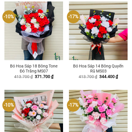
-10%
-17%
Bó Hoa Sáp 18 Bông Tone
Bó Hoa Sáp 14 Bông Quyến
Đỏ Trắng MS07
Rũ MS03
Giá
Giá
Giá
Giá
413.700
₫
371.700
₫
413.700
₫
344.400
₫
gốc
hiện
gốc
hiện
là:
tại
là:
tại
413.700 ₫.
là:
413.700 ₫.
là:
371.700 ₫.
344.400
-10%
-17%