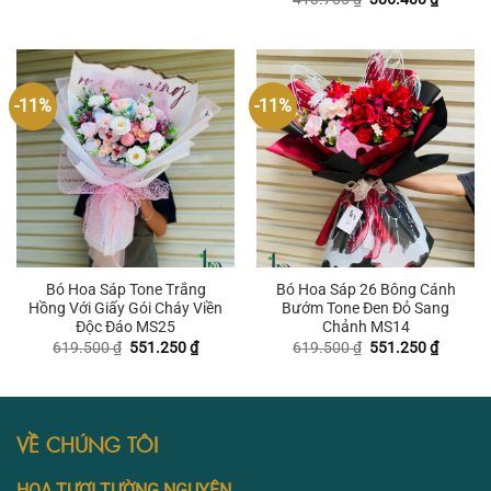
là:
tại
gốc
hiện
551.250 ₫.
là:
là:
tại
523.950 ₫.
413.700 ₫.
là:
386.400
-11%
-11%
Bó Hoa Sáp Tone Trắng
Bó Hoa Sáp 26 Bông Cánh
Hồng Với Giấy Gói Cháy Viền
Bướm Tone Đen Đỏ Sang
Độc Đáo MS25
Chảnh MS14
Giá
Giá
Giá
Giá
619.500
₫
551.250
₫
619.500
₫
551.250
₫
gốc
hiện
gốc
hiện
là:
tại
là:
tại
619.500 ₫.
là:
619.500 ₫.
là:
551.250 ₫.
551.250
VỀ CHÚNG TÔI
HOA TƯƠI TƯỜNG NGUYÊN