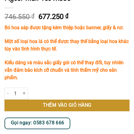
Giá
Giá
746.550
₫
677.250
₫
gốc
hiện
Bó hoa sáp được tặng kèm thiệp hoặc banner, giấy & nơ.
là:
tại
746.550 ₫.
là:
Một số loại hoa lá có thể được thay thế bằng loại hoa khác
677.250 ₫.
tùy vào tình hình thực tế.
Kiểu dáng và màu sắc giấy gói có thể thay đổi, tuy nhiên
vẫn đảm bảo kích cỡ chuẩn và tính thẩm mỹ cho sản
phẩm.
Bó Hoa Sáp Tone Xanh Dương Dành Tặng Người Thân Yêu MS83 số l
THÊM VÀO GIỎ HÀNG
Gọi ngay: 0583 678 666