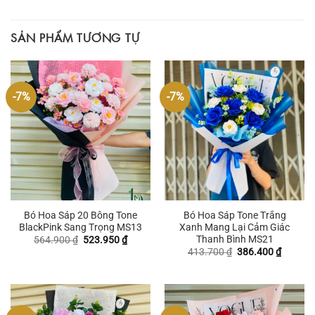
SẢN PHẨM TƯƠNG TỰ
-7%
-7%
Bó Hoa Sáp 20 Bông Tone
Bó Hoa Sáp Tone Trắng
BlackPink Sang Trọng MS13
Xanh Mang Lại Cảm Giác
Thanh Bình MS21
Giá
Giá
564.900
₫
523.950
₫
gốc
hiện
Giá
Giá
413.700
₫
386.400
₫
là:
tại
gốc
hiện
564.900 ₫.
là:
là:
tại
523.950 ₫.
413.700 ₫.
là:
386.400