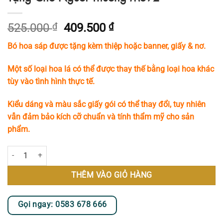
Giá
Giá
525.000
₫
409.500
₫
gốc
hiện
Bó hoa sáp được tặng kèm thiệp hoặc banner, giấy & nơ.
là:
tại
525.000 ₫.
là:
Một số loại hoa lá có thể được thay thế bằng loại hoa khác
409.500 ₫.
tùy vào tình hình thực tế.
Kiểu dáng và màu sắc giấy gói có thể thay đổi, tuy nhiên
vẫn đảm bảo kích cỡ chuẩn và tính thẩm mỹ cho sản
phẩm.
Bó Hoa Sáp Tone Hồng Lãng Mạn Dành Tặng Cho Người Thương MS92
THÊM VÀO GIỎ HÀNG
Gọi ngay: 0583 678 666