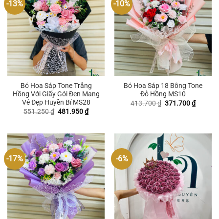
-13%
-10%
Bó Hoa Sáp Tone Trắng
Bó Hoa Sáp 18 Bông Tone
Hồng Với Giấy Gói Đen Mang
Đỏ Hồng MS10
Vẻ Đẹp Huyền Bí MS28
Giá
Giá
413.700
₫
371.700
₫
gốc
hiện
Giá
Giá
551.250
₫
481.950
₫
là:
tại
gốc
hiện
413.700 ₫.
là:
là:
tại
371.700
551.250 ₫.
là:
481.950 ₫.
-17%
-6%