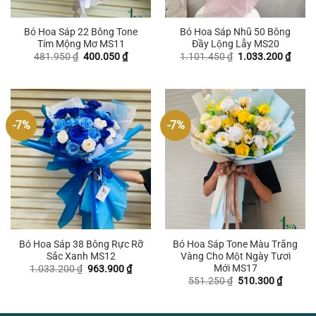
Bó Hoa Sáp 22 Bông Tone
Bó Hoa Sáp Nhũ 50 Bông
Tím Mộng Mơ MS11
Đầy Lộng Lẫy MS20
Giá
Giá
Giá
Giá
481.950
₫
400.050
₫
1.101.450
₫
1.033.200
₫
gốc
hiện
gốc
hiện
là:
tại
là:
tại
481.950 ₫.
là:
1.101.450 ₫.
là:
400.050 ₫.
1.033
-7%
-7%
Bó Hoa Sáp 38 Bông Rực Rỡ
Bó Hoa Sáp Tone Màu Trắng
Sắc Xanh MS12
Vàng Cho Một Ngày Tươi
Mới MS17
Giá
Giá
1.033.200
₫
963.900
₫
gốc
hiện
Giá
Giá
551.250
₫
510.300
₫
là:
tại
gốc
hiện
1.033.200 ₫.
là:
là:
tại
963.900 ₫.
551.250 ₫.
là: