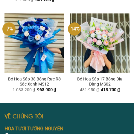
là:
tại
gốc
hiện
688.800 ₫.
là:
là:
tại
619.500
619.500 ₫.
là:
551.250 ₫.
-7%
-14%
Bó Hoa Sáp 38 Bông Rực Rỡ
Bó Hoa Sáp 17 Bông Dịu
Sắc Xanh MS12
Dàng MS02
Giá
Giá
Giá
Giá
1.033.200
₫
963.900
₫
481.950
₫
413.700
₫
gốc
hiện
gốc
hiện
là:
tại
là:
tại
1.033.200 ₫.
là:
481.950 ₫.
là:
963.900 ₫.
413.700
VỀ CHÚNG TÔI
HOA TƯƠI TƯỜNG NGUYÊN