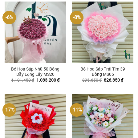
-6%
-8%
Bó Hoa Sáp Nhũ 50 Bông
Bó Hoa Sáp Trái Tim 39
Đầy Lộng Lẫy MS20
Bông MS05
Giá
Giá
Giá
Giá
1.101.450
₫
1.033.200
₫
895.650
₫
826.350
₫
gốc
hiện
gốc
hiện
là:
tại
là:
tại
1.101.450 ₫.
là:
895.650 ₫.
là:
1.033.200 ₫.
826.350
-17%
-11%