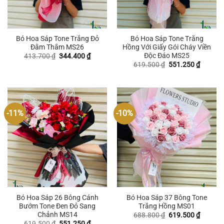
Bó Hoa Sáp Tone Trắng Đỏ
Bó Hoa Sáp Tone Trắng
Đằm Thắm MS26
Hồng Với Giấy Gói Cháy Viền
Độc Đáo MS25
Giá
Giá
413.700
₫
344.400
₫
gốc
hiện
Giá
Giá
619.500
₫
551.250
₫
là:
tại
gốc
hiện
413.700 ₫.
là:
là:
tại
344.400 ₫.
619.500 ₫.
là:
551.250
-11%
-10%
Bó Hoa Sáp 26 Bông Cánh
Bó Hoa Sáp 37 Bông Tone
Bướm Tone Đen Đỏ Sang
Trắng Hồng MS01
Chảnh MS14
Giá
Giá
688.800
₫
619.500
₫
gốc
hiện
Giá
Giá
619.500
₫
551.250
₫