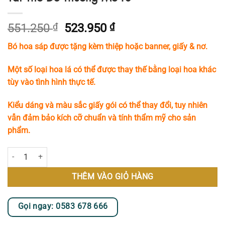
Giá
Giá
551.250
₫
523.950
₫
gốc
hiện
Bó hoa sáp được tặng kèm thiệp hoặc banner, giấy & nơ.
là:
tại
551.250 ₫.
là:
Một số loại hoa lá có thể được thay thế bằng loại hoa khác
523.950 ₫.
tùy vào tình hình thực tế.
Kiểu dáng và màu sắc giấy gói có thể thay đổi, tuy nhiên
vẫn đảm bảo kích cỡ chuẩn và tính thẩm mỹ cho sản
phẩm.
Bó Hoa Sáp Tone Đỏ Thắm Với Phụ Kiện Tai Thỏ Dễ Thương MS40 số l
THÊM VÀO GIỎ HÀNG
Gọi ngay: 0583 678 666