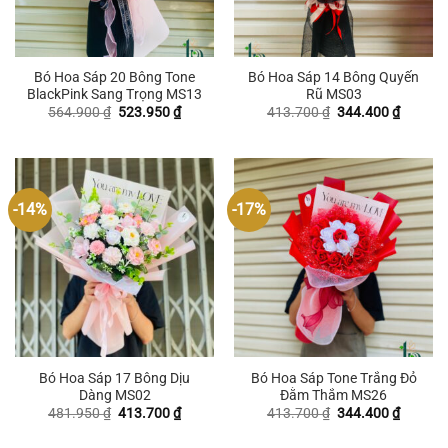
Bó Hoa Sáp 20 Bông Tone
Bó Hoa Sáp 14 Bông Quyến
BlackPink Sang Trọng MS13
Rũ MS03
Giá
Giá
Giá
Giá
564.900
₫
523.950
₫
413.700
₫
344.400
₫
gốc
hiện
gốc
hiện
là:
tại
là:
tại
564.900 ₫.
là:
413.700 ₫.
là:
523.950 ₫.
344.400
-14%
-17%
Bó Hoa Sáp 17 Bông Dịu
Bó Hoa Sáp Tone Trắng Đỏ
Dàng MS02
Đằm Thắm MS26
Giá
Giá
Giá
Giá
481.950
₫
413.700
₫
413.700
₫
344.400
₫
gốc
hiện
gốc
hiện
là:
tại
là:
tại