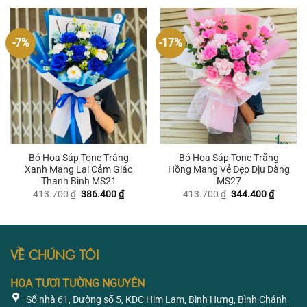
481.950 ₫.
là:
413.700 ₫.
là:
413.700 ₫.
344.400
-7%
-17%
Bó Hoa Sáp Tone Trắng
Bó Hoa Sáp Tone Trắng
Xanh Mang Lại Cảm Giác
Hồng Mang Vẻ Đẹp Dịu Dàng
Thanh Bình MS21
MS27
Giá
Giá
Giá
Giá
413.700
₫
386.400
₫
413.700
₫
344.400
₫
gốc
hiện
gốc
hiện
là:
tại
là:
tại
413.700 ₫.
là:
413.700 ₫.
là:
386.400 ₫.
344.400
VỀ CHÚNG TÔI
HOA TƯƠI TƯỜNG NGUYÊN
Số nhà 61, Đường số 5, KDC Him Lam, Bình Hưng, Bình Chánh