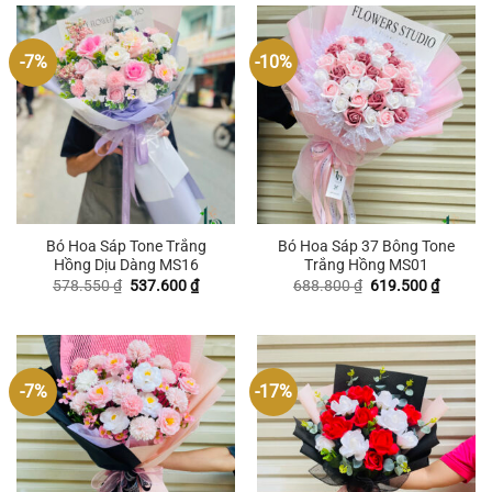
-7%
-10%
Bó Hoa Sáp Tone Trắng
Bó Hoa Sáp 37 Bông Tone
Hồng Dịu Dàng MS16
Trắng Hồng MS01
Giá
Giá
Giá
Giá
578.550
₫
537.600
₫
688.800
₫
619.500
₫
gốc
hiện
gốc
hiện
là:
tại
là:
tại
578.550 ₫.
là:
688.800 ₫.
là:
537.600 ₫.
619.500
-7%
-17%