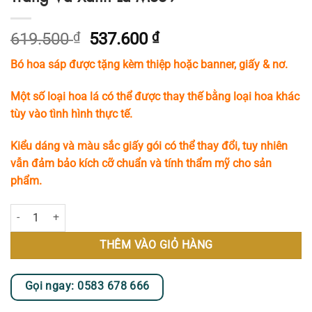
Giá
Giá
619.500
₫
537.600
₫
gốc
hiện
Bó hoa sáp được tặng kèm thiệp hoặc banner, giấy & nơ.
là:
tại
619.500 ₫.
là:
Một số loại hoa lá có thể được thay thế bằng loại hoa khác
537.600 ₫.
tùy vào tình hình thực tế.
Kiểu dáng và màu sắc giấy gói có thể thay đổi, tuy nhiên
vẫn đảm bảo kích cỡ chuẩn và tính thẩm mỹ cho sản
phẩm.
Bó Hoa Sáp Kết Hợp Hài Hòa Giữa Tone Trắng Và Xanh Lá MS39 số l
THÊM VÀO GIỎ HÀNG
Gọi ngay: 0583 678 666