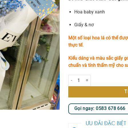
Hoa baby xanh
Giấy & nơ
Một số loại hoa lá có thể đượ
thực tế.
Kiểu dáng và màu sắc giấy gó
chuẩn và tính thẩm mỹ cho 
Blue Stars số lượng
T
Gọi ngay: 0583 678 666
ƯU ĐÃI ĐẶC BIỆT