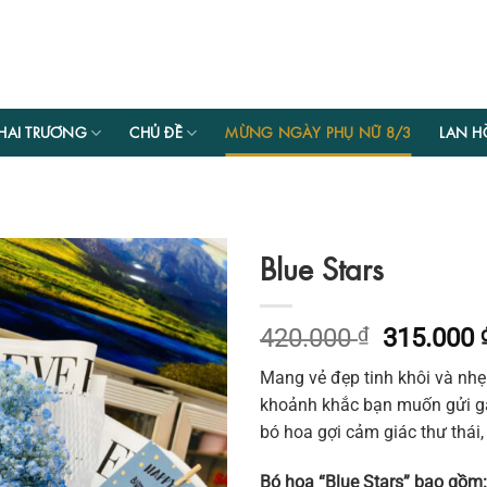
HAI TRƯƠNG
CHỦ ĐỀ
MỪNG NGÀY PHỤ NỮ 8/3
LAN H
Blue Stars
Giá
420.000
₫
315.000
gốc
Mang vẻ đẹp tinh khôi và nh
là:
khoảnh khắc bạn muốn gửi gắ
420.000 
bó hoa gợi cảm giác thư thái,
Bó hoa “Blue Stars” bao gồm: