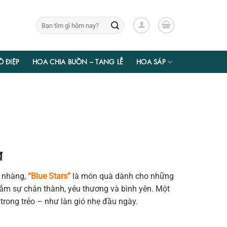
Tìm
kiếm:
Ồ ĐIỆP
HOA CHIA BUỒN – TANG LỄ
HOA SÁP
Giá
₫
hiện
ẹ nhàng,
“Blue Stars”
là món quà dành cho những
tại
m sự chân thành, yêu thương và bình yên. Một
₫.
là:
 trong trẻo – như làn gió nhẹ đầu ngày.
315.000 ₫.