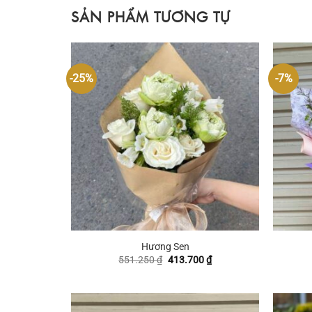
SẢN PHẨM TƯƠNG TỰ
-25%
-7%
+
+
Hương Sen
Giá
Giá
551.250
₫
413.700
₫
gốc
hiện
là:
tại
551.250 ₫.
là:
413.700 ₫.