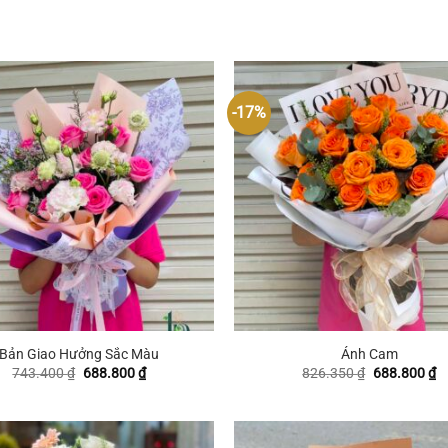
-17%
+
Bản Giao Hưởng Sắc Màu
Ánh Cam
Giá
Giá
Giá
G
743.400
₫
688.800
₫
826.350
₫
688.800
₫
gốc
hiện
gốc
hi
là:
tại
là:
tạ
743.400 ₫.
là:
826.350 ₫.
là
688.800 ₫.
6