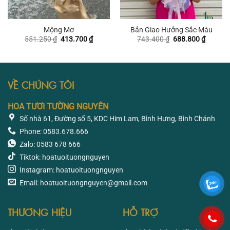
Mộng Mơ
Bản Giao Hưởng Sắc Màu
Giá
Giá
Giá
Giá
551.250
₫
413.700
₫
743.400
₫
688.800
₫
gốc
hiện
gốc
hiện
là:
tại
là:
tại
551.250 ₫.
là:
743.400 ₫.
là:
413.700 ₫.
688.800
VỀ CHÚNG TÔI
HOA TƯƠI TƯỜNG NGUYÊN
Số nhà 61, Đường số 5, KDC Him Lam, Bình Hưng, Bình Chánh
Phone: 0583.678.666
Zalo: 0583 678 666
Tiktok: hoatuoituongnguyen
Instagram: hoatuoituongnguyen
Email: hoatuoituongnguyen@gmail.com
THƯƠNG HIỆU
HỖ TRỢ