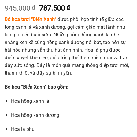
Giá
Giá
945.000
₫
787.500
₫
gốc
hiện
Bó hoa tươi “Biển Xanh”
được phối hợp tinh tế giữa các
là:
tại
tông xanh lá và xanh dương, gợi cảm giác mát lành như
945.000 ₫.
là:
làn gió biển buổi sớm. Những bông hồng xanh lá nhẹ
787.500 ₫.
nhàng xen kẽ cùng hồng xanh dương nổi bật, tạo nên sự
hài hòa nhưng vẫn thu hút ánh nhìn. Hoa lá phụ được
điểm xuyết khéo léo, giúp tổng thể thêm mềm mại và tràn
đầy sức sống. Đây là món quà mang thông điệp tươi mới,
thanh khiết và đầy sự bình yên.
Bó hoa “Biển Xanh” bao gồm:
Hoa hồng xanh lá
Hoa hồng xanh dương
Hoa lá phụ