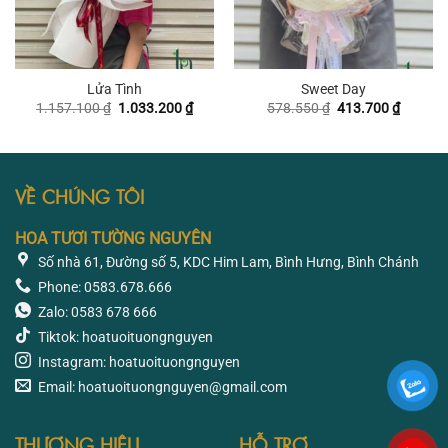
Lửa Tình
Sweet Day
Giá
Giá
Giá
Giá
1.157.100
₫
1.033.200
₫
578.550
₫
413.700
₫
gốc
hiện
gốc
hiện
là:
tại
là:
tại
1.157.100 ₫.
là:
578.550 ₫.
là:
1.033.200 ₫.
413.700
VỀ CHÚNG TÔI
HOA TƯƠI TƯỜNG NGUYÊN
Số nhà 61, Đường số 5, KDC Him Lam, Bình Hưng, Bình Chánh
Phone: 0583.678.666
Zalo: 0583 678 666
Tiktok: hoatuoituongnguyen
Instagram: hoatuoituongnguyen
Email: hoatuoituongnguyen@gmail.com
THƯƠNG HIỆU
HỖ TRỢ