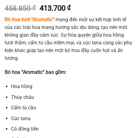
Giá
Giá
458.850
₫
413.700
₫
gốc
hiện
Bó hoa tươi “Aromatic”
mang đến một sự kết hợp tinh tế
là:
tại
của các loài hoa mang hương sắc dịu dàng, tạo nên một
458.850 ₫.
là:
không gian đầy cảm xúc. Sự hòa quyện giữa hoa hồng
413.700 ₫.
tươi thắm, cẩm tú cầu mềm mại, và cúc tana cùng các phụ
kiện khác giúp tạo nên một bó hoa đầy cuốn hút và ấn
tượng.
Bó hoa “Aromatic” bao gồm:
Hoa hồng
Thúy châu
Cẩm tú cầu
Cúc tana
Cỏ đồng tiền