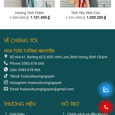
Hương Tình Thắm
Tình Yêu Vĩnh Cửu
Giá
Giá
Giá
Giá
1.239.000
₫
1.101.450
₫
1.101.450
₫
1.033.200
₫
gốc
hiện
gốc
hiện
là:
tại
là:
tại
1.239.000 ₫.
là:
1.101.450 ₫.
là:
1.101.450 ₫.
1.033
VỀ CHÚNG TÔI
HOA TƯƠI TƯỜNG NGUYÊN
Số nhà 61, Đường số 5, KDC Him Lam, Bình Hưng, Bình Chánh
Phone: 0583.678.666
Zalo: 0583 678 666
Tiktok: hoatuoituongnguyen
Instagram: hoatuoituongnguyen
Email: hoatuoituongnguyen@gmail.com
THƯƠNG HIỆU
HỖ TRỢ
Giới thiệu
Chính sách và điều khoản