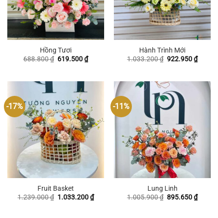
Hồng Tươi
Hành Trình Mới
Giá
Giá
Giá
Giá
688.800
₫
619.500
₫
1.033.200
₫
922.950
₫
gốc
hiện
gốc
hiện
là:
tại
là:
tại
688.800 ₫.
là:
1.033.200 ₫.
là:
619.500 ₫.
922.95
-17%
-11%
Fruit Basket
Lung Linh
Giá
Giá
Giá
Giá
1.239.000
₫
1.033.200
₫
1.005.900
₫
895.650
₫
gốc
hiện
gốc
hiện
là:
tại
là:
tại
1.239.000 ₫.
là:
1.005.900 ₫.
là: