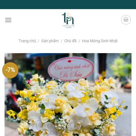
Chuyển
đến
nội
dung
Trang chủ
/
Sản phẩm
/
Chủ đề
/
Hoa Mừng Sinh Nhật
-7%