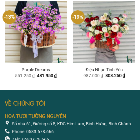
1.033.200 ₫.
895.65
-13%
-19%
Purple Dreams
Điệu Nhạc Tình Yêu
Giá
Giá
Giá
Giá
551.250
₫
481.950
₫
987.000
₫
803.250
₫
gốc
hiện
gốc
hiện
là:
tại
là:
tại
551.250 ₫.
là:
987.000 ₫.
là:
481.950 ₫.
803.250
VỀ CHÚNG TÔI
HOA TƯƠI TƯỜNG NGUYÊN
Số nhà 61, Đường số 5, KDC Him Lam, Bình Hưng, Bình Chánh
Phone: 0583.678.666
Zalo: 0583 678 666