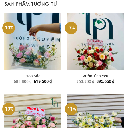
SẢN PHẨM TƯƠNG TỰ
-10%
-7%
Hòa Sắc
Vườn Tình Yêu
Giá
Giá
Giá
Giá
688.800
₫
619.500
₫
963.900
₫
895.650
₫
gốc
hiện
gốc
hiện
là:
tại
là:
tại
688.800 ₫.
là:
963.900 ₫.
là:
619.500 ₫.
895.650
-10%
-11%