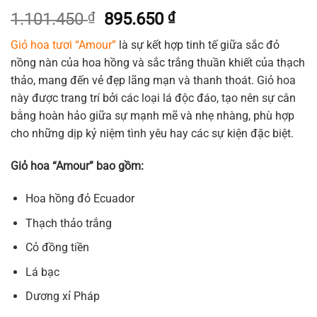
Giá
Giá
1.101.450
₫
895.650
₫
gốc
hiện
Giỏ hoa tươi “Amour”
là sự kết hợp tinh tế giữa sắc đỏ
là:
tại
nồng nàn của hoa hồng và sắc trắng thuần khiết của thạch
1.101.450 ₫.
là:
thảo, mang đến vẻ đẹp lãng mạn và thanh thoát. Giỏ hoa
895.650 ₫.
này được trang trí bởi các loại lá độc đáo, tạo nên sự cân
bằng hoàn hảo giữa sự mạnh mẽ và nhẹ nhàng, phù hợp
cho những dịp kỷ niệm tình yêu hay các sự kiện đặc biệt.
Giỏ hoa “Amour” bao gồm:
Hoa hồng đỏ Ecuador
Thạch thảo trắng
Cỏ đồng tiền
Lá bạc
Dương xỉ Pháp