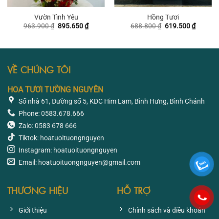
Vườn Tình Yêu
Hồng Tươi
Giá
Giá
Giá
Giá
963.900
₫
895.650
₫
688.800
₫
619.500
₫
gốc
hiện
gốc
hiện
là:
tại
là:
tại
963.900 ₫.
là:
688.800 ₫.
là:
895.650 ₫.
619.500
VỀ CHÚNG TÔI
HOA TƯƠI TƯỜNG NGUYÊN
Số nhà 61, Đường số 5, KDC Him Lam, Bình Hưng, Bình Chánh
Phone: 0583.678.666
Zalo: 0583 678 666
Tiktok: hoatuoituongnguyen
Instagram: hoatuoituongnguyen
Email: hoatuoituongnguyen@gmail.com
THƯƠNG HIỆU
HỖ TRỢ
Giới thiệu
Chính sách và điều khoản