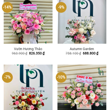
-14%
-9%
Vườn Hương Thảo
Autumn Garden
Giá
Giá
Giá
Giá
963.900
₫
826.350
₫
758.100
₫
688.800
₫
gốc
hiện
gốc
hiện
là:
tại
là:
tại
963.900 ₫.
là:
758.100 ₫.
là:
826.350 ₫.
688.800
-7%
-10%