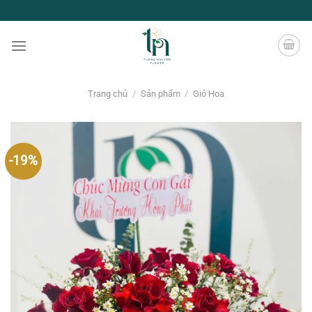
Chuyển
đến
nội
dung
Trang chủ
/
Sản phẩm
/
Giỏ Hoa
-19%