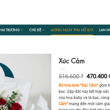
HAI TRƯƠNG
CHỦ ĐỀ
MỪNG NGÀY PHỤ NỮ 8/3
LAN H
Xúc Cảm
Giá
516.600
₫
470.400
gốc
Bó hoa tươi “Xúc Cảm”
gồm ho
là:
bạc. Sắp đặt này kết hợp sắc
516.600 
của hoa baby và lá bạc, cùng 
Cảm”
mang đến một cảm giác 
trong các dịp đặc biệt như ngà