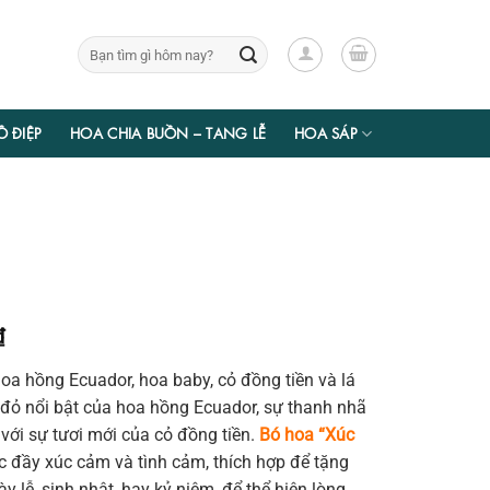
Tìm
kiếm:
Ồ ĐIỆP
HOA CHIA BUỒN – TANG LỄ
HOA SÁP
Giá
₫
hiện
a hồng Ecuador, hoa baby, cỏ đồng tiền và lá
tại
 đỏ nổi bật của hoa hồng Ecuador, sự thanh nhã
₫.
là:
với sự tươi mới của cỏ đồng tiền.
Bó hoa “Xúc
470.400 ₫.
đầy xúc cảm và tình cảm, thích hợp để tặng
y lễ, sinh nhật, hay kỷ niệm, để thể hiện lòng