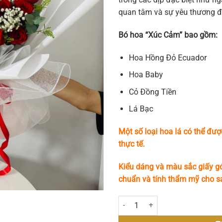
quan tâm và sự yêu thương đ
Bó hoa “Xúc Cảm” bao gồm:
Hoa Hồng Đỏ Ecuador
Hoa Baby
Cỏ Đồng Tiền
Lá Bạc
Một số loại hoa lá có thể đượ
thực tế.
Kiểu dáng và màu sắc giấy gó
chuẩn và tính thẩm mỹ cho 
Xúc Cảm số lượng