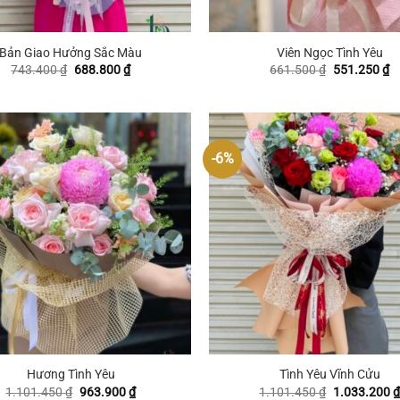
+
Bản Giao Hưởng Sắc Màu
Viên Ngọc Tình Yêu
Giá
Giá
Giá
G
743.400
₫
688.800
₫
661.500
₫
551.250
₫
gốc
hiện
gốc
hi
là:
tại
là:
tạ
743.400 ₫.
là:
661.500 ₫.
là
688.800 ₫.
5
-6%
+
Hương Tình Yêu
Tình Yêu Vĩnh Cửu
Giá
Giá
Giá
1.101.450
₫
963.900
₫
1.101.450
₫
1.033.200
₫