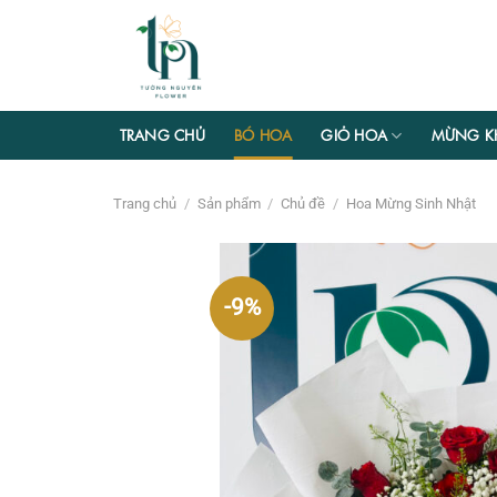
Chuyển
đến
nội
dung
TRANG CHỦ
BÓ HOA
GIỎ HOA
MỪNG K
Trang chủ
/
Sản phẩm
/
Chủ đề
/
Hoa Mừng Sinh Nhật
-9%