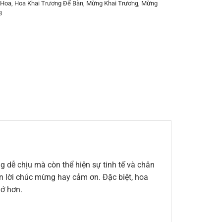
 Hoa
,
Hoa Khai Trương Để Bàn
,
Mừng Khai Trương
,
Mừng
3
 dễ chịu mà còn thể hiện sự tinh tế và chân
đến lời chúc mừng hay cảm ơn. Đặc biệt, hoa
hớ hơn.