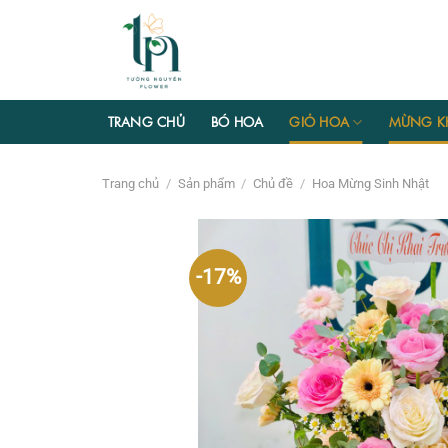
Chuyển
đến
nội
dung
TRANG CHỦ
BÓ HOA
GIỎ HOA
MỪNG K
Trang chủ
/
Sản phẩm
/
Chủ đề
/
Hoa Mừng Sinh Nhật
-17%