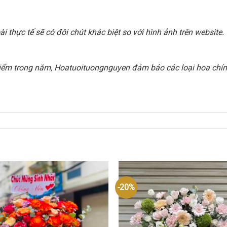
 thực tế sẽ có đôi chút khác biệt so với hình ảnh trên websit
i điểm trong năm, Hoatuoituongnguyen đảm bảo các loại hoa chính
-20%