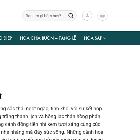
Tìm
kiếm:
Ồ ĐIỆP
HOA CHIA BUỒN – TANG LỄ
HOA SÁP
Giá
₫
hiện
g sắc thái ngọt ngào, tinh khôi với sự kết hợp
tại
 trắng thanh lịch và hồng lạc thần hồng phấn
₫.
là:
ng cánh đồng tiền nhí kem tươi sáng cùng cúc
787.500 ₫.
ẹp nhẹ nhàng mà đầy sức sống. Những cành hoa
hiến toàn bộ giỏ hoa trở nên mềm mại và duyên