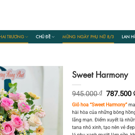
HAI TRƯƠNG
CHỦ ĐỀ
MỪNG NGÀY PHỤ NỮ 8/3
LAN H
Sweet Harmony
Giá
945.000
₫
787.500
gốc
Giỏ hoa “Sweet Harmony”
man
là:
hài hòa của những bông hồng
945.000 
lãng mạn. Điểm xuyết là nhữ
tana nhỏ xinh, tạo nên vẻ đ
lá phụ xanh mướt làm nền, k