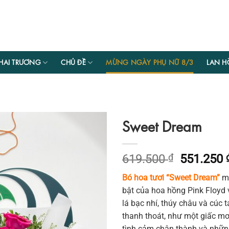
HAI TRƯƠNG
CHỦ ĐỀ
MỪNG NGÀY PHỤ NỮ 8/3
LAN H
Sweet Dream
Giá
619.500
₫
551.250
gốc
Bó hoa tươi “Sweet Dream”
ma
là:
bật của hoa hồng Pink Floyd v
619.500 
lá bạc nhí, thúy châu và cúc
thanh thoát, như một giấc mơ
tình cảm chân thành và những