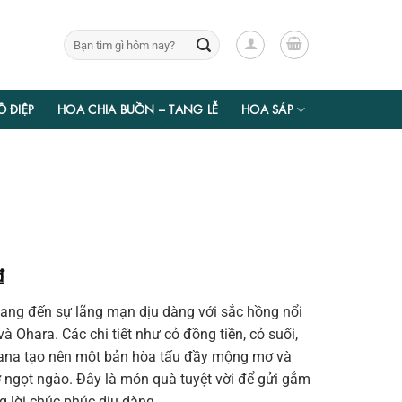
Tìm
kiếm:
Ồ ĐIỆP
HOA CHIA BUỒN – TANG LỄ
HOA SÁP
Giá
₫
hiện
ng đến sự lãng mạn dịu dàng với sắc hồng nổi
tại
à Ohara. Các chi tiết như cỏ đồng tiền, cỏ suối,
₫.
là:
 tana tạo nên một bản hòa tấu đầy mộng mơ và
551.250 ₫.
 ngọt ngào. Đây là món quà tuyệt vời để gửi gắm
 lời chúc phúc dịu dàng.