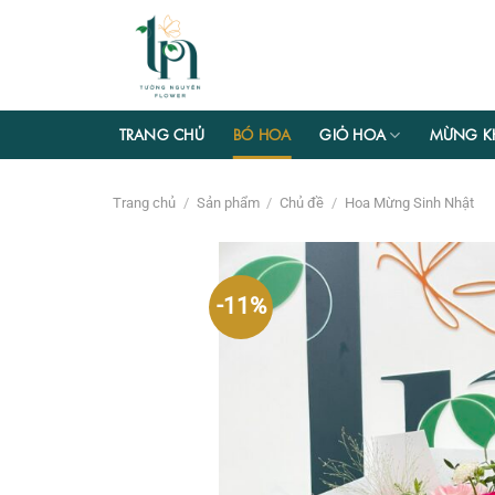
Chuyển
đến
nội
dung
TRANG CHỦ
BÓ HOA
GIỎ HOA
MỪNG K
Trang chủ
/
Sản phẩm
/
Chủ đề
/
Hoa Mừng Sinh Nhật
-11%