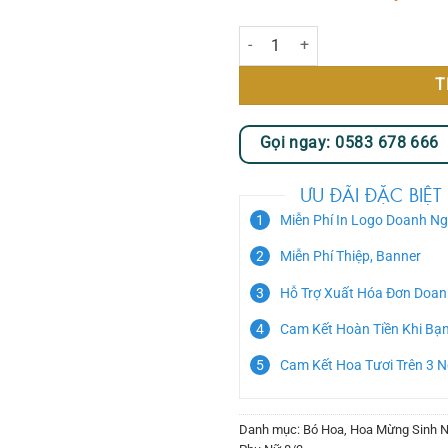
Sweet Dream số lượng
T
Gọi ngay: 0583 678 666
ƯU ĐÃI ĐẶC BIỆT
Miễn Phí In Logo Doanh Ng
Miễn Phí Thiệp, Banner
Hỗ Trợ Xuất Hóa Đơn Doan
Cam Kết Hoàn Tiền Khi Bạ
Cam Kết Hoa Tươi Trên 3 
Danh mục:
Bó Hoa
,
Hoa Mừng Sinh N