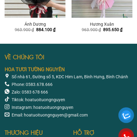
Ánh Dương
Hương Xuân
Giá
Giá
Giá
Giá
963.900
₫
884.100
₫
963.900
₫
895.650
₫
gốc
hiện
gốc
hiện
là:
tại
là:
tại
963.900 ₫.
là:
963.900 ₫.
là:
884.100 ₫.
895.650
VỀ CHÚNG TÔI
HOA TƯƠI TƯỜNG NGUYÊN
Số nhà 61, Đường số 5, KDC Him Lam, Bình Hưng, Bình Chánh
Phone: 0583.678.666
Zalo: 0583 678 666
Tiktok: hoatuoituongnguyen
Instagram: hoatuoituongnguyen
Email: hoatuoituongnguyen@gmail.com
THƯƠNG HIỆU
HỖ TRỢ