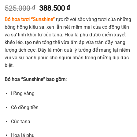
Giá
Giá
525.000
₫
388.500
₫
gốc
hiện
Bó hoa tươi “Sunshine”
rực rỡ với sắc vàng tươi của những
là:
tại
bông hồng kiêu sa, xen lẫn nét mềm mại của cỏ đồng tiền
525.000 ₫.
là:
và sự tinh khôi từ cúc tana. Hoa lá phụ được điểm xuyết
388.500 ₫.
khéo léo, tạo nên tổng thể vừa ấm áp vừa tràn đầy năng
lượng tích cực. Đây là món quà lý tưởng để mang lại niềm
vui và sự hạnh phúc cho người nhận trong những dịp đặc
biệt.
Bó hoa “Sunshine” bao gồm:
Hồng vàng
Cỏ đồng tiền
Cúc tana
Hoa lá phụ