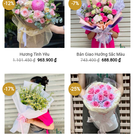
-12%
-7%
Hương Tình Yêu
Bản Giao Hưởng Sắc Màu
Giá
Giá
Giá
Giá
1.101.450
₫
963.900
₫
743.400
₫
688.800
₫
gốc
hiện
gốc
hiện
là:
tại
là:
tại
1.101.450 ₫.
là:
743.400 ₫.
là:
963.900 ₫.
688.800
-17%
-25%