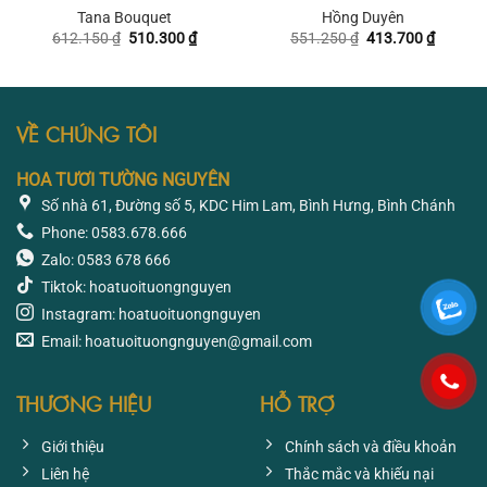
Tana Bouquet
Hồng Duyên
Giá
Giá
Giá
Giá
612.150
₫
510.300
₫
551.250
₫
413.700
₫
gốc
hiện
gốc
hiện
là:
tại
là:
tại
612.150 ₫.
là:
551.250 ₫.
là:
510.300 ₫.
413.700
VỀ CHÚNG TÔI
HOA TƯƠI TƯỜNG NGUYÊN
Số nhà 61, Đường số 5, KDC Him Lam, Bình Hưng, Bình Chánh
Phone: 0583.678.666
Zalo: 0583 678 666
Tiktok: hoatuoituongnguyen
Instagram: hoatuoituongnguyen
Email: hoatuoituongnguyen@gmail.com
THƯƠNG HIỆU
HỖ TRỢ
Giới thiệu
Chính sách và điều khoản
Liên hệ
Thắc mắc và khiếu nại