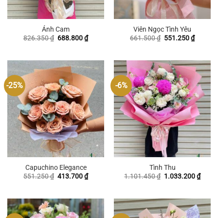
Ánh Cam
Viên Ngọc Tình Yêu
Giá
Giá
Giá
Giá
826.350
₫
688.800
₫
661.500
₫
551.250
₫
gốc
hiện
gốc
hiện
là:
tại
là:
tại
826.350 ₫.
là:
661.500 ₫.
là:
688.800 ₫.
551.250
-25%
-6%
Capuchino Elegance
Tình Thu
Giá
Giá
Giá
Giá
551.250
₫
413.700
₫
1.101.450
₫
1.033.200
₫
gốc
hiện
gốc
hiện
là:
tại
là:
tại
551.250 ₫.
là:
1.101.450 ₫.
là:
413.700 ₫.
1.033