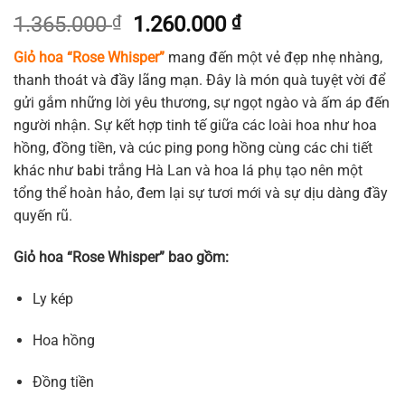
Giá
Giá
1.365.000
₫
1.260.000
₫
gốc
hiện
Giỏ hoa “Rose Whisper”
mang đến một vẻ đẹp nhẹ nhàng,
là:
tại
thanh thoát và đầy lãng mạn. Đây là món quà tuyệt vời để
1.365.000 ₫.
là:
gửi gắm những lời yêu thương, sự ngọt ngào và ấm áp đến
1.260.000 ₫.
người nhận. Sự kết hợp tinh tế giữa các loài hoa như hoa
hồng, đồng tiền, và cúc ping pong hồng cùng các chi tiết
khác như babi trắng Hà Lan và hoa lá phụ tạo nên một
tổng thể hoàn hảo, đem lại sự tươi mới và sự dịu dàng đầy
quyến rũ.
Giỏ hoa “Rose Whisper” bao gồm:
Ly kép
Hoa hồng
Đồng tiền