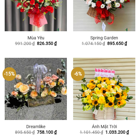
Mùa Yêu
Spring Garden
Giá
Giá
Giá
Giá
991.200
₫
826.350
₫
1.074.150
₫
895.650
₫
gốc
hiện
gốc
hiện
là:
tại
là:
tại
991.200 ₫.
là:
1.074.150 ₫.
là:
826.350 ₫.
895.65
-15%
-6%
Dreamlike
Ánh Mặt Trời
Giá
Giá
Giá
Giá
895.650
₫
758.100
₫
1.101.450
₫
1.033.200
₫
gốc
hiện
gốc
hiện