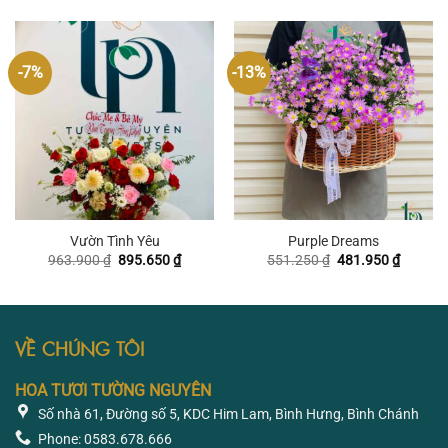
là:
tại
là:
tại
895.650 ₫.
là:
1.101.450 ₫.
là:
758.100 ₫.
1.033
-7%
-13%
Vườn Tình Yêu
Purple Dreams
Giá
Giá
Giá
Giá
963.900
₫
895.650
₫
551.250
₫
481.950
₫
gốc
hiện
gốc
hiện
là:
tại
là:
tại
963.900 ₫.
là:
551.250 ₫.
là:
895.650 ₫.
481.950
VỀ CHÚNG TÔI
HOA TƯƠI TƯỜNG NGUYÊN
Số nhà 61, Đường số 5, KDC Him Lam, Bình Hưng, Bình Chánh
Phone: 0583.678.666