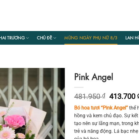
HAI TRƯƠNG
CHỦ ĐỀ
MỪNG NGÀY PHỤ NỮ 8/3
LAN H
Pink Angel
Giá
481.950
₫
413.700
gốc
Bó hoa tươi “Pink Angel”
thể 
là:
hồng và kem chủ đạo. Sự kế
481.950 
tạo nên sự lãng mạn, trong kh
trẻ và năng động. Lá bạc nhẹ
của bó hoa.