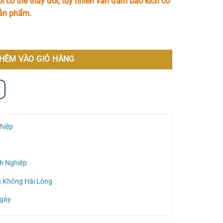
i có thể thay đổi, tuy nhiên vẫn đảm bảo kích cỡ
sản phẩm.
HÊM VÀO GIỎ HÀNG
hiệp
h Nghiệp
n Không Hài Lòng
Ngày