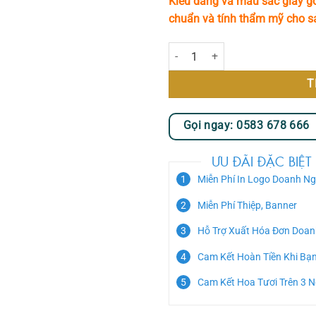
Kiểu dáng và màu sắc giấy gó
chuẩn và tính thẩm mỹ cho 
Pink Angel số lượng
T
Gọi ngay: 0583 678 666
ƯU ĐÃI ĐẶC BIỆT
Miễn Phí In Logo Doanh Ng
Miễn Phí Thiệp, Banner
Hỗ Trợ Xuất Hóa Đơn Doan
Cam Kết Hoàn Tiền Khi Bạ
Cam Kết Hoa Tươi Trên 3 