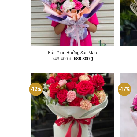
+
+
Bản Giao Hưởng Sắc Màu
Giá
Giá
743.400
₫
688.800
₫
gốc
hiện
là:
tại
743.400 ₫.
là:
688.800 ₫.
-12%
-17%