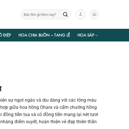
Tìm
kiếm:
Ồ ĐIỆP
HOA CHIA BUỒN – TANG LỄ
HOA SÁP
Giá
₫
hiện
hiện sự ngọt ngào và dịu dàng với các tông màu
tại
t hợp giữa hoa hồng Ohara và cẩm chướng hồng
₫.
là:
i đồng tiền tua và cỏ đồng tiền mang lại nét tươi
413.700 ₫.
 nhàng điểm xuyết, hoàn thiện vẻ đẹp thiên thần