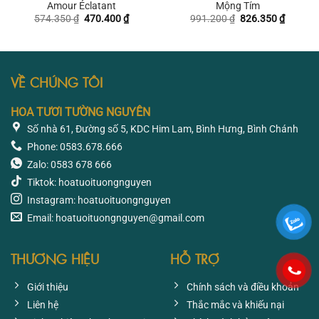
Amour Éclatant
Mộng Tím
Giá
Giá
Giá
Giá
574.350
₫
470.400
₫
991.200
₫
826.350
₫
gốc
hiện
gốc
hiện
là:
tại
là:
tại
574.350 ₫.
là:
991.200 ₫.
là:
470.400 ₫.
826.350
VỀ CHÚNG TÔI
HOA TƯƠI TƯỜNG NGUYÊN
Số nhà 61, Đường số 5, KDC Him Lam, Bình Hưng, Bình Chánh
Phone: 0583.678.666
Zalo: 0583 678 666
Tiktok: hoatuoituongnguyen
Instagram: hoatuoituongnguyen
Email: hoatuoituongnguyen@gmail.com
THƯƠNG HIỆU
HỖ TRỢ
Giới thiệu
Chính sách và điều khoản
Liên hệ
Thắc mắc và khiếu nại