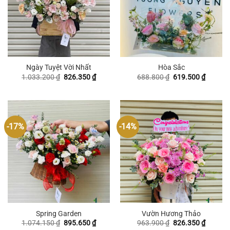
Ngày Tuyệt Vời Nhất
Hòa Sắc
Giá
Giá
Giá
Giá
1.033.200
₫
826.350
₫
688.800
₫
619.500
₫
gốc
hiện
gốc
hiện
là:
tại
là:
tại
1.033.200 ₫.
là:
688.800 ₫.
là:
826.350 ₫.
619.500
-17%
-14%
Spring Garden
Vườn Hương Thảo
Giá
Giá
Giá
Giá
1.074.150
₫
895.650
₫
963.900
₫
826.350
₫
gốc
hiện
gốc
hiện