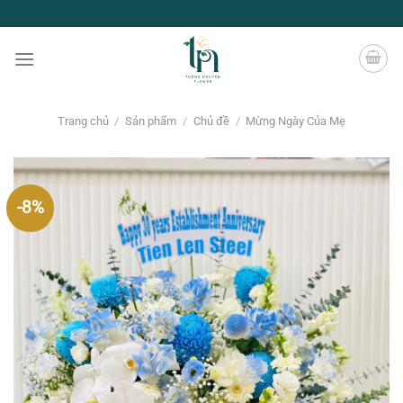
Chuyển
đến
nội
dung
Trang chủ
/
Sản phẩm
/
Chủ đề
/
Mừng Ngày Của Mẹ
-8%