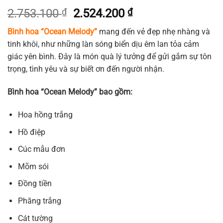
Giá
Giá
2.753.100
₫
2.524.200
₫
gốc
hiện
Bình hoa “Ocean Melody”
mang đến vẻ đẹp nhẹ nhàng và
là:
tại
tinh khôi, như những làn sóng biển dịu êm lan tỏa cảm
2.753.100 ₫.
là:
giác yên bình. Đây là món quà lý tưởng để gửi gắm sự tôn
2.524.200 ₫.
trọng, tình yêu và sự biết ơn đến người nhận.
Bình hoa “Ocean Melody” bao gồm:
Hoa hồng trắng
Hồ điệp
Cúc mẫu đơn
Mõm sói
Đồng tiền
Phăng trắng
Cát tường