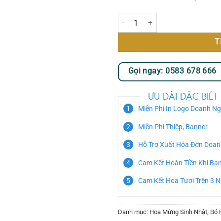
Nhớ Nhung số lượng
T
Gọi ngay: 0583 678 666
ƯU ĐÃI ĐẶC BIỆT
Miễn Phí In Logo Doanh Ng
Miễn Phí Thiệp, Banner
Hỗ Trợ Xuất Hóa Đơn Doan
Cam Kết Hoàn Tiền Khi Bạ
Cam Kết Hoa Tươi Trên 3 
Danh mục:
Hoa Mừng Sinh Nhật
,
Bó 