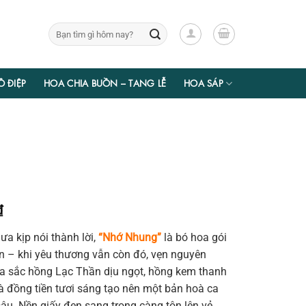
Tìm
kiếm:
Ồ ĐIỆP
HOA CHIA BUỒN – TANG LỄ
HOA SÁP
Giá
₫
hiện
a kịp nói thành lời,
“Nhớ Nhung”
là bó hoa gói
tại
n – khi yêu thương vẫn còn đó, vẹn nguyên
₫.
là:
ữa sắc hồng Lạc Thần dịu ngọt, hồng kem thanh
346.500 ₫.
đồng tiền tươi sáng tạo nên một bản hoà ca
u. Nền giấy đen sang trọng càng tôn lên vẻ