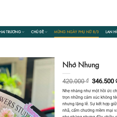
HAI TRƯƠNG
CHỦ ĐỀ
MỪNG NGÀY PHỤ NỮ 8/3
LAN H
Nhớ Nhung
Giá
420.000
₫
346.500
gốc
Nhẹ nhàng như một hồi ức chư
là:
trọn những cảm xúc không tê
420.000 
nhưng lặng lẽ. Sự kết hợp gi
nhã, cẩm chướng mềm mại và 
nhẹ nhàng nhưng đầy chiều sâ