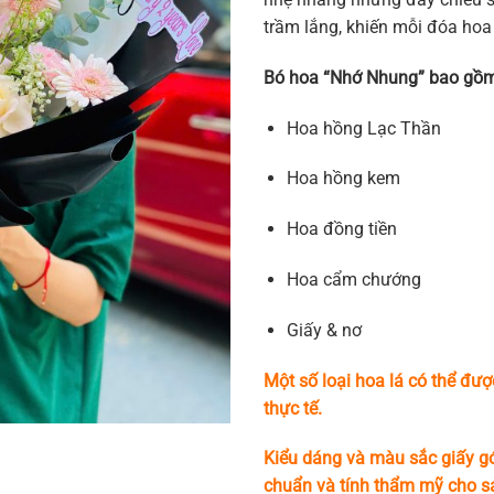
trầm lắng, khiến mỗi đóa hoa n
Bó hoa “Nhớ Nhung” bao gồm
Hoa hồng Lạc Thần
Hoa hồng kem
Hoa đồng tiền
Hoa cẩm chướng
Giấy & nơ
Một số loại hoa lá có thể đượ
thực tế.
Kiểu dáng và màu sắc giấy gó
chuẩn và tính thẩm mỹ cho 