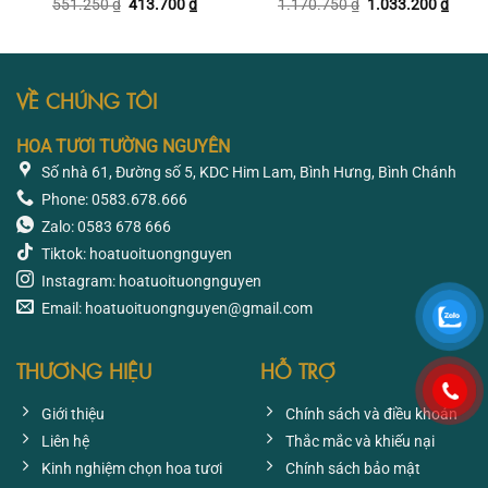
Giá
Giá
Giá
Giá
551.250
₫
413.700
₫
1.170.750
₫
1.033.200
₫
gốc
hiện
gốc
hiện
là:
tại
là:
tại
551.250 ₫.
là:
1.170.750 ₫.
là:
413.700 ₫.
1.033
VỀ CHÚNG TÔI
HOA TƯƠI TƯỜNG NGUYÊN
Số nhà 61, Đường số 5, KDC Him Lam, Bình Hưng, Bình Chánh
Phone: 0583.678.666
Zalo: 0583 678 666
Tiktok: hoatuoituongnguyen
Instagram: hoatuoituongnguyen
Email: hoatuoituongnguyen@gmail.com
THƯƠNG HIỆU
HỖ TRỢ
Giới thiệu
Chính sách và điều khoản
Liên hệ
Thắc mắc và khiếu nại
Kinh nghiệm chọn hoa tươi
Chính sách bảo mật