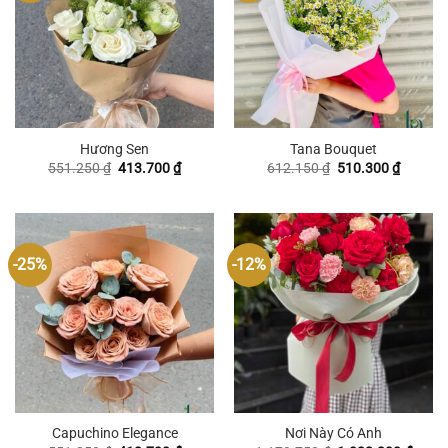
Hương Sen
Tana Bouquet
Giá
Giá
Giá
Giá
551.250
₫
413.700
₫
612.150
₫
510.300
₫
gốc
hiện
gốc
hiện
là:
tại
là:
tại
551.250 ₫.
là:
612.150 ₫.
là:
413.700 ₫.
510.300
-25%
-12%
Capuchino Elegance
Nơi Này Có Anh