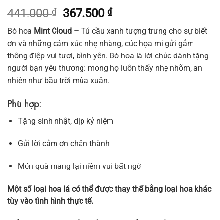
Giá
Giá
441.000
₫
367.500
₫
gốc
hiện
Bó hoa
Mint Cloud –
Tú cầu xanh tượng trưng cho sự biết
là:
tại
ơn và những cảm xúc nhẹ nhàng, cúc họa mi gửi gắm
441.000 ₫.
là:
thông điệp vui tươi, bình yên. Bó hoa là lời chúc dành tặng
367.500 ₫.
người bạn yêu thương: mong họ luôn thấy nhẹ nhõm, an
nhiên như bầu trời mùa xuân.
Phù hợp:
Tặng sinh nhật, dịp kỷ niệm
Gửi lời cảm ơn chân thành
Món quà mang lại niềm vui bất ngờ
Một số loại hoa lá có thể được thay thế bằng loại hoa khác
tùy vào tình hình thực tế.