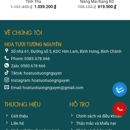
Tình Thu
Nắng Mai Rạng Rỡ
Giá
Giá
Giá
Giá
1.101.450
₫
1.033.200
₫
758.100
₫
619.500
₫
gốc
hiện
gốc
hiện
là:
tại
là:
tại
1.101.450 ₫.
là:
758.100 ₫.
là:
1.033.200 ₫.
619.500
VỀ CHÚNG TÔI
HOA TƯƠI TƯỜNG NGUYÊN
Số nhà 61, Đường số 5, KDC Him Lam, Bình Hưng, Bình Chánh
Phone: 0583.678.666
Zalo: 0583 678 666
Tiktok: hoatuoituongnguyen
Instagram: hoatuoituongnguyen
Email: hoatuoituongnguyen@gmail.com
THƯƠNG HIỆU
HỖ TRỢ
Giới thiệu
Chính sách và điều khoản
Liên hệ
Thắc mắc và khiếu nại