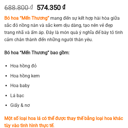
Giá
Giá
688.800
₫
574.350
₫
gốc
hiện
Bó hoa “Mến Thương”
mang đến sự kết hợp hài hòa giữa
là:
tại
sắc đỏ nồng nàn và sắc kem dịu dàng, tạo nên vẻ đẹp
688.800 ₫.
là:
trang nhã và ấm áp. Đây là món quà ý nghĩa để bày tỏ tình
574.350 ₫.
cảm chân thành đến những người thân yêu.
Bó hoa “Mến Thương” bao gồm:
Hoa hồng đỏ
Hoa hồng kem
Hoa baby
Lá bạc
Giấy & nơ
Một số loại hoa lá có thể được thay thế bằng loại hoa khác
tùy vào tình hình thực tế.