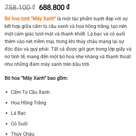
Giá
Giá
758.100
₫
688.800
₫
gốc
hiện
Bó hoa tươi “Mây Xanh”
là một tác phẩm tuyệt đẹp với sự
là:
tại
kết hợp giữa cẩm tú cầu xanh và hoa hồng trắng, tạo nên
758.100 ₫.
là:
một cảm giác tươi mát và thanh khiết. Lá bạc và cỏ suối
688.800 ₫.
thêm vào nét mềm mại, trong khi thúy châu mang lại sự
độc đáo và quý phái. Tất cả được gói gọn trong lớp giấy và
nơ tinh tế, mang đến một bó hoa nhẹ nhàng và thanh thoát
như những đám mây xanh trên bầu trời.
Bó hoa “Mây Xanh” bao gồm:
Cẩm Tú Cầu Xanh
Hoa Hồng Trắng
Lá Bạc
Cỏ Suối
Thúy Châu