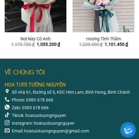
Nơi Này Có Anh
Hương Tình Thắm
Giá
Giá
Giá
Giá
1.170.750
₫
1.033.200
₫
1.239.000
₫
1.101.450
₫
gốc
hiện
gốc
hiện
là:
tại
là:
tại
1.170.750 ₫.
là:
1.239.000 ₫.
là:
1.033.200 ₫.
1.101
VỀ CHÚNG TÔI
HOA TƯƠI TƯỜNG NGUYÊN
Số nhà 61, Đường số 5, KDC Him Lam, Bình Hưng, Bình Chánh
Phone: 0583.678.666
Zalo: 0583 678 666
Tiktok: hoatuoituongnguyen
Instagram: hoatuoituongnguyen
Email: hoatuoituongnguyen@gmail.com