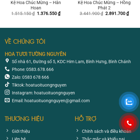
Kệ Hoa Chúc Mừng – Hân
Kệ Hoa Chúc Mừng – Hồng
Hoan
Phát 2
Giá
Giá
Giá
Giá
1.515.150
₫
1.376.550
₫
3.441.900
₫
2.891.700
₫
gốc
hiện
gốc
hiện
là:
tại
là:
tại
1.515.150 ₫.
là:
3.441.900 ₫.
là:
1.376.550 ₫.
2.891
VỀ CHÚNG TÔI
HOA TƯƠI TƯỜNG NGUYÊN
Số nhà 61, Đường số 5, KDC Him Lam, Bình Hưng, Bình Chánh
Phone: 0583.678.666
Zalo: 0583 678 666
Tiktok: hoatuoituongnguyen
Instagram: hoatuoituongnguyen
Email: hoatuoituongnguyen@gmail.com
THƯƠNG HIỆU
HỖ TRỢ
Giới thiệu
Chính sách và điều khoản
Liên hệ
Thắc mắc và khiếu nại