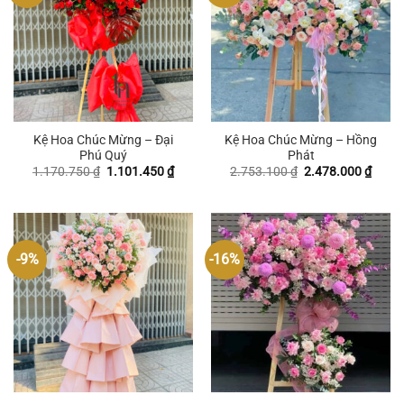
Kệ Hoa Chúc Mừng – Đại
Kệ Hoa Chúc Mừng – Hồng
Phú Quý
Phát
Giá
Giá
Giá
Giá
1.170.750
₫
1.101.450
₫
2.753.100
₫
2.478.000
₫
gốc
hiện
gốc
hiện
là:
tại
là:
tại
1.170.750 ₫.
là:
2.753.100 ₫.
là:
1.101.450 ₫.
2.478
-9%
-16%