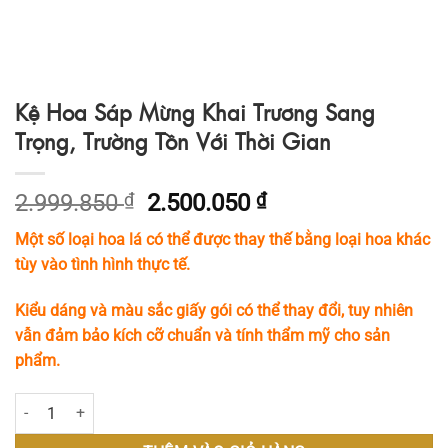
Kệ Hoa Sáp Mừng Khai Trương Sang
Trọng, Trường Tồn Với Thời Gian
Giá
Giá
2.999.850
₫
2.500.050
₫
gốc
hiện
Một số loại hoa lá có thể được thay thế bằng loại hoa khác
là:
tại
tùy vào tình hình thực tế.
2.999.850 ₫.
là:
2.500.050 ₫.
Kiểu dáng và màu sắc giấy gói có thể thay đổi, tuy nhiên
vẫn đảm bảo kích cỡ chuẩn và tính thẩm mỹ cho sản
phẩm.
Kệ Hoa Sáp Mừng Khai Trương Sang Trọng, Trường Tồn Với Thời Gian 