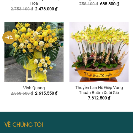
Hoa
Giá
Giá
758.100
₫
688.800
₫
gốc
hiện
Giá
Giá
2.753.100
₫
2.478.000
₫
là:
tại
gốc
hiện
758.100 ₫.
là:
là:
tại
688.800
2.753.100 ₫.
là:
2.478.000 ₫.
-9%
Thuyền Lan Hồ Điệp Vàng
Vinh Quang
Thuận Buồm Xuôi Gió
Giá
Giá
2.868.600
₫
2.615.550
₫
gốc
hiện
7.612.500
₫
là:
tại
2.868.600 ₫.
là:
2.615.550 ₫.
VỀ CHÚNG TÔI