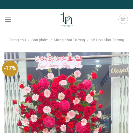
Chuyển
đến
nội
dung
Trang chủ
/
Sản phẩm
/
Mừng Khai Trương
/
Kệ Hoa Khai Trương
-17%