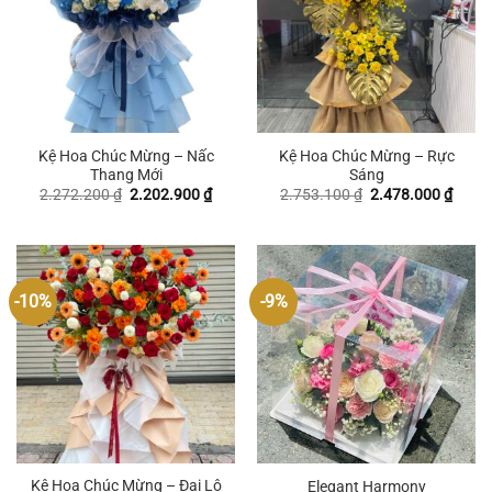
Kệ Hoa Chúc Mừng – Nấc
Kệ Hoa Chúc Mừng – Rực
Thang Mới
Sáng
Giá
Giá
Giá
Giá
2.272.200
₫
2.202.900
₫
2.753.100
₫
2.478.000
₫
gốc
hiện
gốc
hiện
là:
tại
là:
tại
2.272.200 ₫.
là:
2.753.100 ₫.
là:
2.202.900 ₫.
2.478
-10%
-9%
Kệ Hoa Chúc Mừng – Đại Lộ
Elegant Harmony