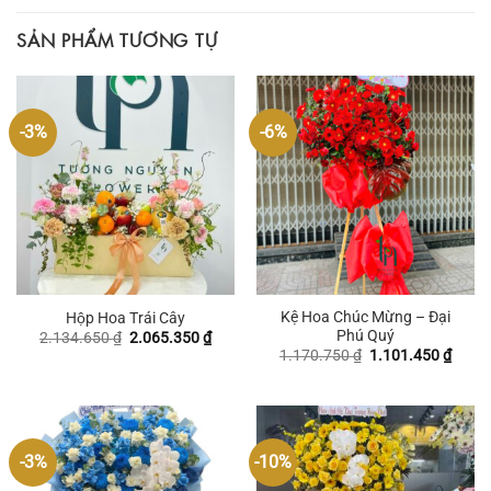
SẢN PHẨM TƯƠNG TỰ
-3%
-6%
Kệ Hoa Chúc Mừng – Đại
Hộp Hoa Trái Cây
Phú Quý
Giá
Giá
2.134.650
₫
2.065.350
₫
gốc
hiện
Giá
Giá
1.170.750
₫
1.101.450
₫
là:
tại
gốc
hiện
2.134.650 ₫.
là:
là:
tại
2.065.350 ₫.
1.170.750 ₫.
là:
1.101
-3%
-10%