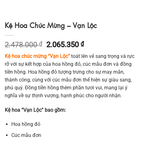
Kệ Hoa Chúc Mừng – Vạn Lộc
Giá
Giá
2.478.000
₫
2.065.350
₫
gốc
hiện
Kệ hoa chúc mừng “Vạn Lộc”
toát lên vẻ sang trọng và rực
là:
tại
rỡ với sự kết hợp của hoa hồng đỏ, cúc mẫu đơn và đồng
2.478.000 ₫.
là:
tiền hồng. Hoa hồng đỏ tượng trưng cho sự may mắn,
2.065.350 ₫.
thành công, cùng với cúc mẫu đơn thể hiện sự giàu sang,
phú quý. Đồng tiền hồng thêm phần tươi vui, mang lại ý
nghĩa về sự thịnh vượng, hạnh phúc cho người nhận.
Kệ hoa “Vạn Lộc” bao gồm:
Hoa hồng đỏ
Cúc mẫu đơn