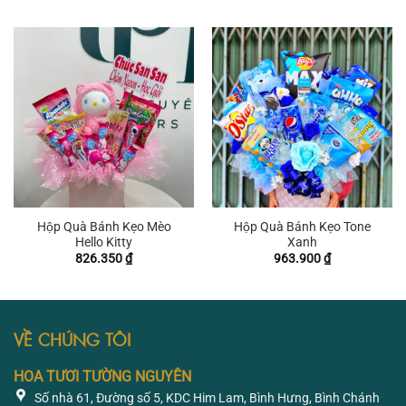
là:
tại
840.000 ₫.
là:
700.004 ₫.
Hộp Quà Bánh Kẹo Mèo
Hộp Quà Bánh Kẹo Tone
Hello Kitty
Xanh
826.350
₫
963.900
₫
VỀ CHÚNG TÔI
HOA TƯƠI TƯỜNG NGUYÊN
Số nhà 61, Đường số 5, KDC Him Lam, Bình Hưng, Bình Chánh