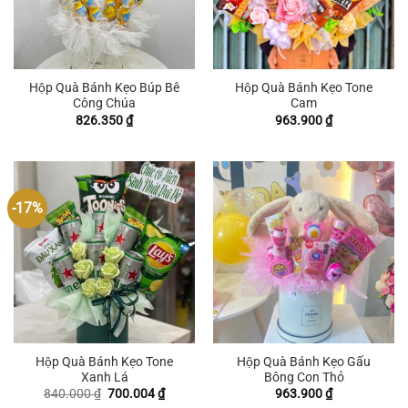
Hộp Quà Bánh Kẹo Búp Bê
Hộp Quà Bánh Kẹo Tone
Công Chúa
Cam
826.350
₫
963.900
₫
-17%
Hộp Quà Bánh Kẹo Tone
Hộp Quà Bánh Kẹo Gấu
Xanh Lá
Bông Con Thỏ
Giá
Giá
840.000
₫
700.004
₫
963.900
₫
gốc
hiện