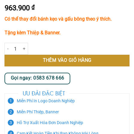
963.900
₫
Có thể thay đổi bánh kẹo và gấu bông theo ý thích.
Tặng kèm Thiệp & Banner.
Hộp Quà Bánh Kẹo Xe Hơi Đồ Chơi số lượng
THÊM VÀO GIỎ HÀNG
Gọi ngay: 0583 678 666
ƯU ĐÃI ĐẶC BIỆT
Miễn Phí In Logo Doanh Nghiệp
Miễn Phí Thiệp, Banner
Hỗ Trợ Xuất Hóa Đơn Doanh Nghiệp
Cam Kết Hoàn Tiền Khi Bạn Không Hài Lòng