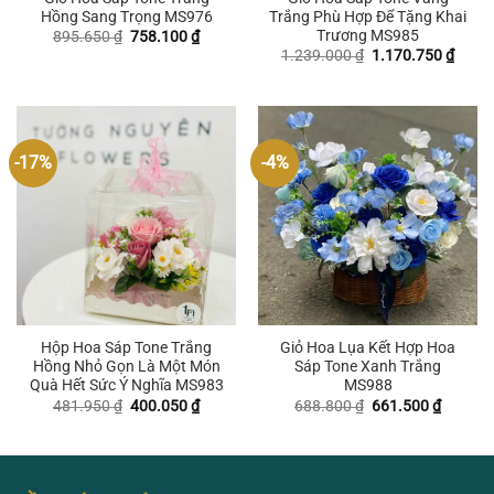
Hồng Sang Trọng MS976
Trắng Phù Hợp Để Tặng Khai
Trương MS985
Giá
Giá
895.650
₫
758.100
₫
gốc
hiện
Giá
Giá
1.239.000
₫
1.170.750
₫
là:
tại
gốc
hiện
895.650 ₫.
là:
là:
tại
758.100 ₫.
1.239.000 ₫.
là:
1.170
-17%
-4%
Hộp Hoa Sáp Tone Trắng
Giỏ Hoa Lụa Kết Hợp Hoa
Hồng Nhỏ Gọn Là Một Món
Sáp Tone Xanh Trắng
Quà Hết Sức Ý Nghĩa MS983
MS988
Giá
Giá
Giá
Giá
481.950
₫
400.050
₫
688.800
₫
661.500
₫
gốc
hiện
gốc
hiện
là:
tại
là:
tại
481.950 ₫.
là:
688.800 ₫.
là:
400.050 ₫.
661.500