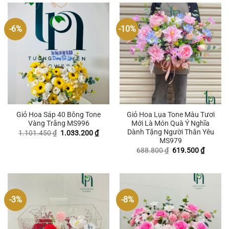
-6%
-10%
Giỏ Hoa Sáp 40 Bông Tone
Giỏ Hoa Lụa Tone Màu Tươi
Vàng Trắng MS996
Mới Là Món Quà Ý Nghĩa
Dành Tặng Người Thân Yêu
Giá
Giá
1.101.450
₫
1.033.200
₫
gốc
hiện
MS979
là:
tại
Giá
Giá
688.800
₫
619.500
₫
1.101.450 ₫.
là:
gốc
hiện
1.033.200 ₫.
là:
tại
688.800 ₫.
là:
619.500
-3%
-8%