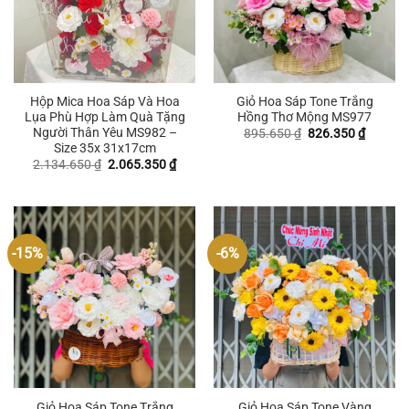
Hộp Mica Hoa Sáp Và Hoa
Giỏ Hoa Sáp Tone Trắng
Lụa Phù Hợp Làm Quà Tặng
Hồng Thơ Mộng MS977
Người Thân Yêu MS982 –
Giá
Giá
895.650
₫
826.350
₫
gốc
hiện
Size 35x 31x17cm
là:
tại
Giá
Giá
2.134.650
₫
2.065.350
₫
895.650 ₫.
là:
gốc
hiện
826.350
là:
tại
2.134.650 ₫.
là:
2.065.350 ₫.
-15%
-6%
Giỏ Hoa Sáp Tone Trắng
Giỏ Hoa Sáp Tone Vàng