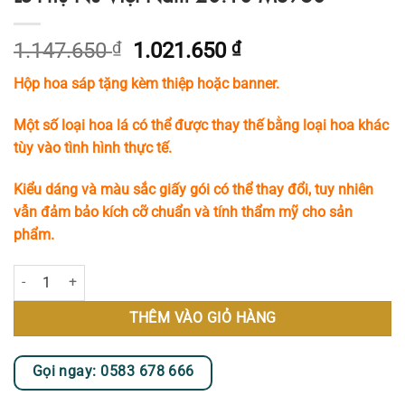
Giá
Giá
1.147.650
₫
1.021.650
₫
gốc
hiện
Hộp hoa sáp tặng kèm thiệp hoặc banner.
là:
tại
1.147.650 ₫.
là:
Một số loại hoa lá có thể được thay thế bằng loại hoa khác
1.021.650 ₫.
tùy vào tình hình thực tế.
Kiểu dáng và màu sắc giấy gói có thể thay đổi, tuy nhiên
vẫn đảm bảo kích cỡ chuẩn và tính thẩm mỹ cho sản
phẩm.
Hộp Hoa Sáp Rực Rỡ Sắc Màu Cho Ngày Lễ Phụ Nữ Việt Nam 20.10 M
THÊM VÀO GIỎ HÀNG
Gọi ngay: 0583 678 666