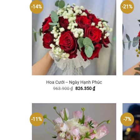
-14%
-21%
+
+
Hoa Cưới – Ngày Hạnh Phúc
Giá
Giá
963.900
₫
826.350
₫
gốc
hiện
là:
tại
963.900 ₫.
là:
826.350 ₫.
-11%
-7%