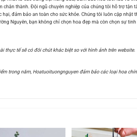
 cảm chân thành. Đội ngũ chuyên nghiệp của chúng tôi hỗ trợ tậ
hại, đảm bảo an toàn cho sức khỏe. Chúng tôi luôn cập nhật thi
ờng Nguyên, bạn không chỉ chọn hoa đẹp mà còn chọn sự tinh t
 thực tế sẽ có đôi chút khác biệt so với hình ảnh trên websit
i điểm trong năm, Hoatuoituongnguyen đảm bảo các loại hoa chính