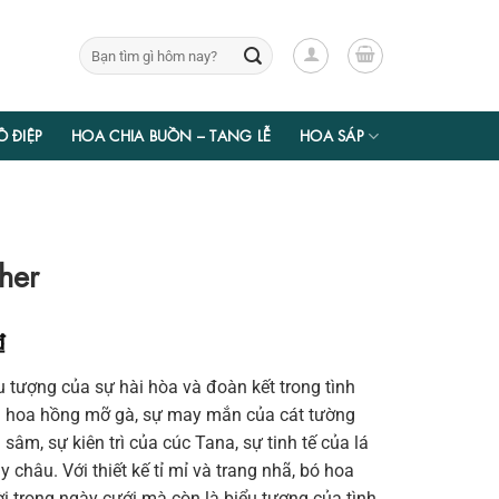
Tìm
kiếm:
Ồ ĐIỆP
HOA CHIA BUỒN – TANG LỄ
HOA SÁP
her
Giá
₫
hiện
ểu tượng của sự hài hòa và đoàn kết trong tình
tại
ủa hoa hồng mỡ gà, sự may mắn của cát tường
₫.
là:
sâm, sự kiên trì của cúc Tana, sự tinh tế của lá
758.100 ₫.
 châu. Với thiết kế tỉ mỉ và trang nhã, bó hoa
i trong ngày cưới mà còn là biểu tượng của tình