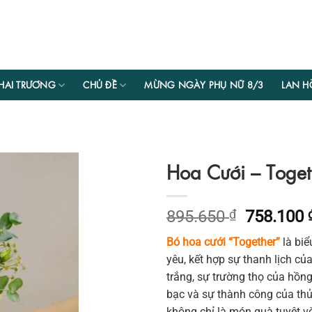
HAI TRƯƠNG
CHỦ ĐỀ
MỪNG NGÀY PHỤ NỮ 8/3
LAN H
Hoa Cưới – Toget
Giá
895.650
₫
758.100
gốc
Bó hoa cưới “Together”
là bi
là:
yêu, kết hợp sự thanh lịch c
895.650 
trắng, sự trường thọ của hồng 
bạc và sự thành công của thủy
không chỉ là món quà tuyệt vờ