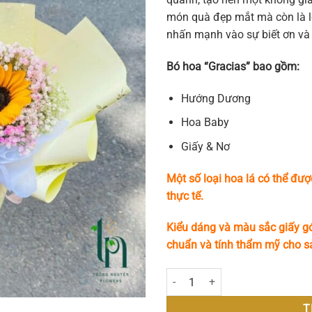
món quà đẹp mắt mà còn là l
nhấn mạnh vào sự biết ơn và 
Bó hoa “Gracias” bao gồm:
Hướng Dương
Hoa Baby
Giấy & Nơ
Một số loại hoa lá có thể đượ
thực tế.
Kiểu dáng và màu sắc giấy gó
chuẩn và tính thẩm mỹ cho 
Gracias số lượng
T