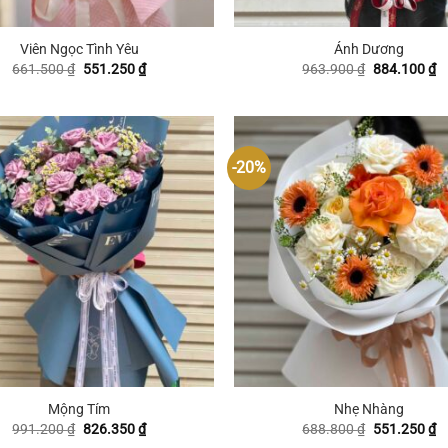
+
Viên Ngọc Tình Yêu
Ánh Dương
Giá
Giá
Giá
G
661.500
₫
551.250
₫
963.900
₫
884.100
₫
gốc
hiện
gốc
hi
là:
tại
là:
tạ
661.500 ₫.
là:
963.900 ₫.
là
551.250 ₫.
8
-20%
+
Mộng Tím
Nhẹ Nhàng
Giá
Giá
Giá
G
991.200
₫
826.350
₫
688.800
₫
551.250
₫
gốc
hiện
gốc
hi