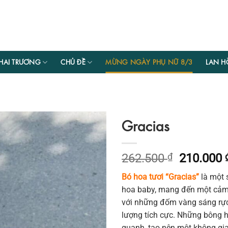
HAI TRƯƠNG
CHỦ ĐỀ
MỪNG NGÀY PHỤ NỮ 8/3
LAN H
Gracias
Giá
262.500
₫
210.000
gốc
Bó hoa tươi “Gracias”
là một 
là:
hoa baby, mang đến một cảm 
262.500 
với những đốm vàng sáng rực 
lượng tích cực. Những bông 
quanh, tạo nên một không gi