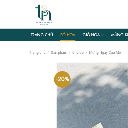
Chuyển
đến
nội
dung
TRANG CHỦ
BÓ HOA
GIỎ HOA
MỪNG K
Trang chủ
/
Sản phẩm
/
Chủ đề
/
Mừng Ngày Của Mẹ
-20%