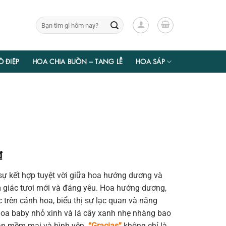
Tìm
kiếm:
Ồ ĐIỆP
HOA CHIA BUỒN – TANG LỄ
HOA SÁP
Giá
₫
hiện
sự kết hợp tuyệt vời giữa hoa hướng dương và
tại
giác tươi mới và đáng yêu. Hoa hướng dương,
₫.
là:
trên cánh hoa, biểu thị sự lạc quan và năng
210.000 ₫.
hoa baby nhỏ xinh và lá cây xanh nhẹ nhàng bao
an mềm mại và bình yên.
“Gracias”
không chỉ là