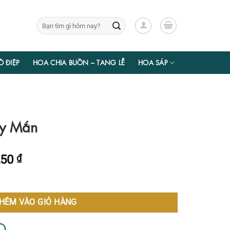
Tìm
kiếm:
Ồ ĐIỆP
HOA CHIA BUỒN – TANG LỄ
HOA SÁP
y Mắn
Giá
250
₫
hiện
tại
00 ₫.
là:
HÊM VÀO GIỎ HÀNG
1.790.250 ₫.