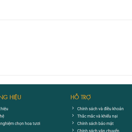
NG HIỆU
HỖ TRỢ
thiệu
Chính sách và điều khoản
 hệ
Thắc mắc và khiếu nại
 nghiệm chọn hoa tươi
Chính sách bảo mật
Chính sách vận chuyển