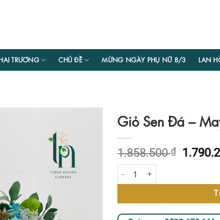
HAI TRƯƠNG
CHỦ ĐỀ
MỪNG NGÀY PHỤ NỮ 8/3
LAN H
Giỏ Sen Đá – Ma
Giá
1.858.500
₫
1.790.
gốc
Giỏ Sen Đá - May Mắn số lượng
là:
1.858.5
T