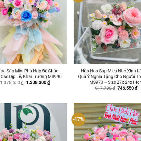
+
Hoa Sáp Mini Phù Hợp Để Chúc
Hộp Hoa Sáp Mica Nhỏ Xinh L
Các Dịp Lễ, Khai Trương MS990
Quà Ý Nghĩa Tặng Cho Người T
MS973 – Size 27x 24x14c
Giá
Giá
1.376.550
₫
1.308.300
₫
gốc
hiện
Giá
G
917.700
₫
746.550
₫
là:
tại
gốc
hi
1.376.550 ₫.
là:
là:
tạ
1.308.300 ₫.
917.700 ₫.
là
7
-17%