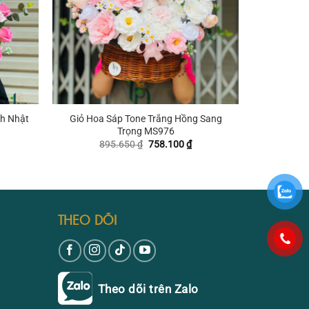
+
h Nhật
Giỏ Hoa Sáp Tone Trắng Hồng Sang
Trọng MS976
iá
Giá
Giá
895.650
₫
758.100
₫
iện
gốc
hiện
ại
là:
tại
₫.
à:
895.650 ₫.
là:
61.000 ₫.
758.100 ₫.
THEO DÕI
Theo dõi trên Zalo