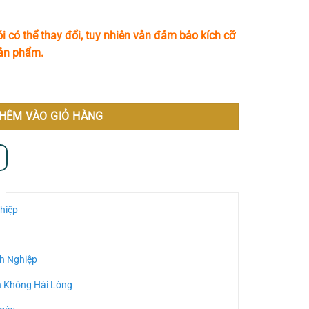
i có thể thay đổi, tuy nhiên vẫn đảm bảo kích cỡ
sản phẩm.
 Gọn, Tinh Tế MS959 số lượng
HÊM VÀO GIỎ HÀNG
hiệp
h Nghiệp
n Không Hài Lòng