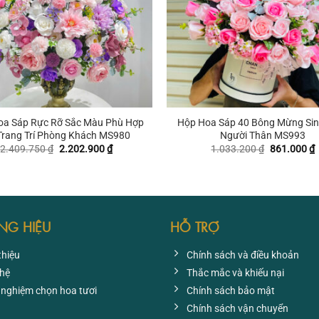
+
oa Sáp Rực Rỡ Sắc Màu Phù Hợp
Hộp Hoa Sáp 40 Bông Mừng Sin
Trang Trí Phòng Khách MS980
Người Thân MS993
Giá
Giá
Giá
G
2.409.750
₫
2.202.900
₫
1.033.200
₫
861.000
₫
gốc
hiện
gốc
h
là:
tại
là:
t
2.409.750 ₫.
là:
1.033.200 
l
2.202.900 ₫.
8
NG HIỆU
HỖ TRỢ
thiệu
Chính sách và điều khoản
 hệ
Thắc mắc và khiếu nại
 nghiệm chọn hoa tươi
Chính sách bảo mật
Chính sách vận chuyển