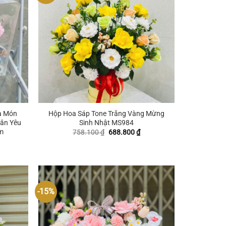
+
à Món
Hộp Hoa Sáp Tone Trắng Vàng Mừng
hân Yêu
Sinh Nhật MS984
m
Giá
Giá
758.100
₫
688.800
₫
gốc
hiện
iá
là:
tại
ện
758.100 ₫.
là:
i
688.800 ₫.
:
46.550 ₫.
-15%