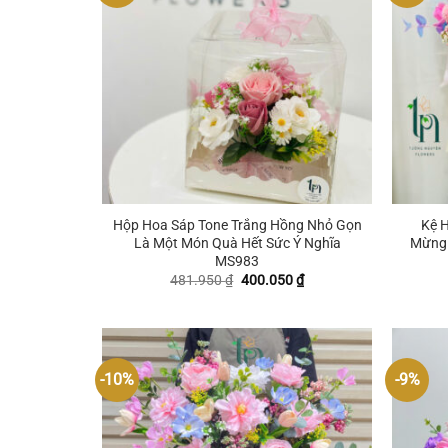
+
+
Hộp Hoa Sáp Tone Trắng Hồng Nhỏ Gọn
Kệ 
Là Một Món Quà Hết Sức Ý Nghĩa
Mừng 
MS983
Giá
Giá
481.950
₫
400.050
₫
gốc
hiện
là:
tại
481.950 ₫.
là:
400.050 ₫.
-10%
-9%