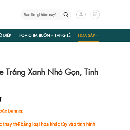
Tìm
kiếm:
Ồ ĐIỆP
HOA CHIA BUỒN – TANG LỄ
HOA SÁP
e Trắng Xanh Nhỏ Gọn, Tinh
Giá
₫
hiện
oặc banner.
tại
₫.
là:
c thay thế bằng loại hoa khác tùy vào tình hình
344.400 ₫.