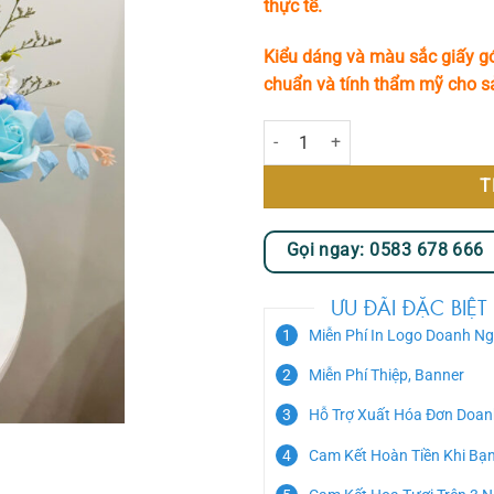
thực tế.
Kiểu dáng và màu sắc giấy gó
chuẩn và tính thẩm mỹ cho 
Giỏ Hoa Sáp Tone Trắng Xanh Nhỏ
T
Gọi ngay: 0583 678 666
ƯU ĐÃI ĐẶC BIỆT
Miễn Phí In Logo Doanh Ng
Miễn Phí Thiệp, Banner
Hỗ Trợ Xuất Hóa Đơn Doan
Cam Kết Hoàn Tiền Khi Bạ