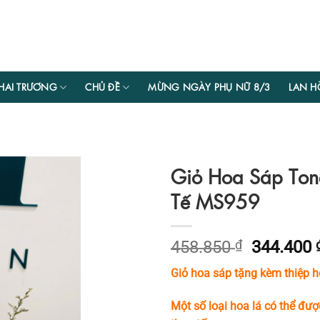
HAI TRƯƠNG
CHỦ ĐỀ
MỪNG NGÀY PHỤ NỮ 8/3
LAN H
Giỏ Hoa Sáp Ton
Tế MS959
Giá
458.850
₫
344.400
gốc
Giỏ hoa sáp tặng kèm thiệp h
là:
458.850 
Một số loại hoa lá có thể đượ