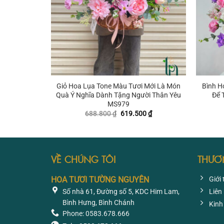
+
+
Giỏ Hoa Lụa Tone Màu Tươi Mới Là Món
Bình H
Quà Ý Nghĩa Dành Tặng Người Thân Yêu
Để 
MS979
Giá
Giá
688.800
₫
619.500
₫
gốc
hiện
là:
tại
688.800 ₫.
là:
619.500 ₫.
VỀ CHÚNG TÔI
THƯƠ
HOA TƯƠI TƯỜNG NGUYÊN
Giới 
Số nhà 61, Đường số 5, KDC Him Lam,
Liên
Bình Hưng, Bình Chánh
Kinh
Phone: 0583.678.666