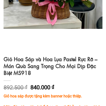
Giỏ Hoa Sáp và Hoa Lụa Pastel Rực Rỡ –
Món Quà Sang Trọng Cho Mọi Dịp Đặc
Biệt MS918
Giá
Giá
892.500
₫
840.000
₫
gốc
hiện
Giỏ hoa sáp được tặng kèm banner hoặc thiệp.
là:
tại
892.500 ₫.
là: