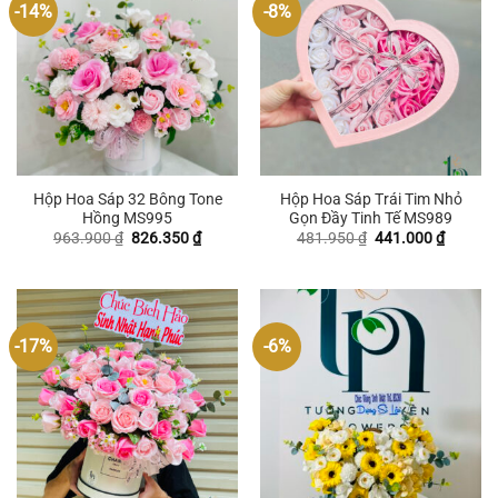
-14%
-8%
Hộp Hoa Sáp 32 Bông Tone
Hộp Hoa Sáp Trái Tim Nhỏ
Hồng MS995
Gọn Đầy Tinh Tế MS989
Giá
Giá
Giá
Giá
963.900
₫
826.350
₫
481.950
₫
441.000
₫
gốc
hiện
gốc
hiện
là:
tại
là:
tại
963.900 ₫.
là:
481.950 ₫.
là:
826.350 ₫.
441.000
-17%
-6%