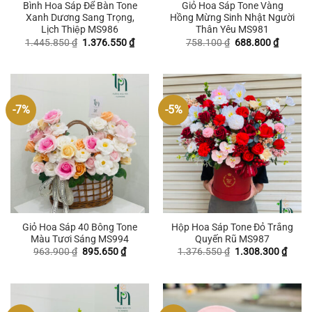
Bình Hoa Sáp Để Bàn Tone
Giỏ Hoa Sáp Tone Vàng
Xanh Dương Sang Trọng,
Hồng Mừng Sinh Nhật Người
Lịch Thiệp MS986
Thân Yêu MS981
Giá
Giá
Giá
Giá
1.445.850
₫
1.376.550
₫
758.100
₫
688.800
₫
gốc
hiện
gốc
hiện
là:
tại
là:
tại
1.445.850 ₫.
là:
758.100 ₫.
là:
1.376.550 ₫.
688.800
-7%
-5%
Giỏ Hoa Sáp 40 Bông Tone
Hộp Hoa Sáp Tone Đỏ Trắng
Màu Tươi Sáng MS994
Quyến Rũ MS987
Giá
Giá
Giá
Giá
963.900
₫
895.650
₫
1.376.550
₫
1.308.300
₫
gốc
hiện
gốc
hiện
là:
tại
là:
tại
963.900 ₫.
là:
1.376.550 ₫.
là:
895.650 ₫.
1.308