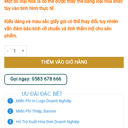
Một số loại hoa lá có thể được thay thế bằng loại hoa khác
840.000 ₫.
tùy vào tình hình thực tế.
Kiểu dáng và màu sắc giấy gói có thể thay đổi, tuy nhiên
vẫn đảm bảo kích cỡ chuẩn và tính thẩm mỹ cho sản
phẩm.
Giỏ Hoa Sáp và Hoa Lụa Pastel Rực Rỡ – Món Quà Sang Trọng Cho Mọ
THÊM VÀO GIỎ HÀNG
Gọi ngay: 0583 678 666
ƯU ĐÃI ĐẶC BIỆT
Miễn Phí In Logo Doanh Nghiệp
Miễn Phí Thiệp, Banner
Hỗ Trợ Xuất Hóa Đơn Doanh Nghiệp