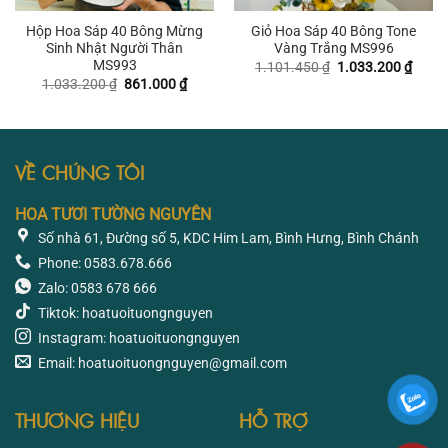
Hộp Hoa Sáp 40 Bông Mừng
Giỏ Hoa Sáp 40 Bông Tone
Sinh Nhật Người Thân
Vàng Trắng MS996
MS993
Giá
Giá
1.101.450
₫
1.033.200
₫
gốc
hiện
Giá
Giá
1.033.200
₫
861.000
₫
là:
tại
gốc
hiện
1.101.450 ₫.
là:
là:
tại
1.033
1.033.200 ₫.
là:
861.000 ₫.
VỀ CHÚNG TÔI
HOA TƯƠI TƯỜNG NGUYÊN
Số nhà 61, Đường số 5, KDC Him Lam, Bình Hưng, Bình Chánh
Phone: 0583.678.666
Zalo: 0583 678 666
Tiktok: hoatuoituongnguyen
Instagram: hoatuoituongnguyen
Email: hoatuoituongnguyen@gmail.com
THƯƠNG HIỆU
HỖ TRỢ