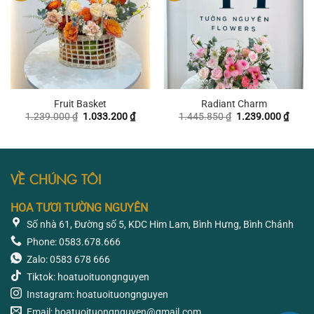
Fruit Basket
Radiant Charm
Giá
Giá
Giá
Giá
1.239.000
₫
1.033.200
₫
1.445.850
₫
1.239.000
₫
gốc
hiện
gốc
hiện
là:
tại
là:
tại
1.239.000 ₫.
là:
1.445.850 ₫.
là:
1.033.200 ₫.
1.239
VỀ CHÚNG TÔI
HOA TƯƠI TƯỜNG NGUYÊN
Số nhà 61, Đường số 5, KDC Him Lam, Bình Hưng, Bình Chánh
Phone: 0583.678.666
Zalo: 0583 678 666
Tiktok: hoatuoituongnguyen
Instagram: hoatuoituongnguyen
Email: hoatuoituongnguyen@gmail.com