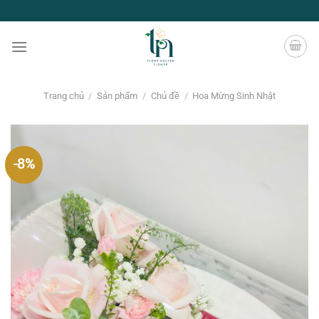
Chuyển
đến
nội
dung
Trang chủ
/
Sản phẩm
/
Chủ đề
/
Hoa Mừng Sinh Nhật
-8%