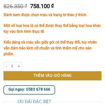
Giá
Giá
826.350
₫
758.100
₫
gốc
hiện
Bánh kem được chọn màu và trang trí theo ý thích.
là:
tại
826.350 ₫.
là:
Một số loại hoa lá có thể được thay thế bằng loại hoa khác
758.100 ₫.
tùy vào tình hình thực tế.
Kiểu dáng và màu sắc giấy gói có thể thay đổi, tuy nhiên
vẫn đảm bảo kích cỡ chuẩn và tính thẩm mỹ cho sản
phẩm.
Giỏ Hoa Bánh Kem II số lượng
THÊM VÀO GIỎ HÀNG
Gọi ngay: 0583 678 666
ƯU ĐÃI ĐẶC BIỆT