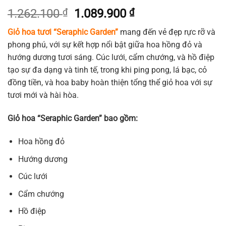
Giá
Giá
1.262.100
₫
1.089.900
₫
gốc
hiện
Giỏ hoa tươi “Seraphic Garden”
mang đến vẻ đẹp rực rỡ và
là:
tại
phong phú, với sự kết hợp nổi bật giữa hoa hồng đỏ và
1.262.100 ₫.
là:
hướng dương tươi sáng. Cúc lưới, cẩm chướng, và hồ điệp
1.089.900 ₫.
tạo sự đa dạng và tinh tế, trong khi ping pong, lá bạc, cỏ
đồng tiền, và hoa baby hoàn thiện tổng thể giỏ hoa với sự
tươi mới và hài hòa.
Giỏ hoa “Seraphic Garden” bao gồm:
Hoa hồng đỏ
Hướng dương
Cúc lưới
Cẩm chướng
Hồ điệp