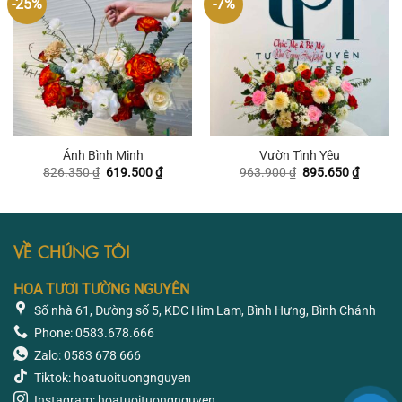
-25%
-7%
Ánh Bình Minh
Vườn Tình Yêu
Giá
Giá
Giá
Giá
826.350
₫
619.500
₫
963.900
₫
895.650
₫
gốc
hiện
gốc
hiện
là:
tại
là:
tại
826.350 ₫.
là:
963.900 ₫.
là:
619.500 ₫.
895.650
VỀ CHÚNG TÔI
HOA TƯƠI TƯỜNG NGUYÊN
Số nhà 61, Đường số 5, KDC Him Lam, Bình Hưng, Bình Chánh
Phone: 0583.678.666
Zalo: 0583 678 666
Tiktok: hoatuoituongnguyen
Instagram: hoatuoituongnguyen