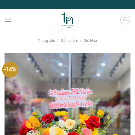
Chuyển
đến
nội
dung
Trang chủ
/
Sản phẩm
/
Giỏ Hoa
-14%