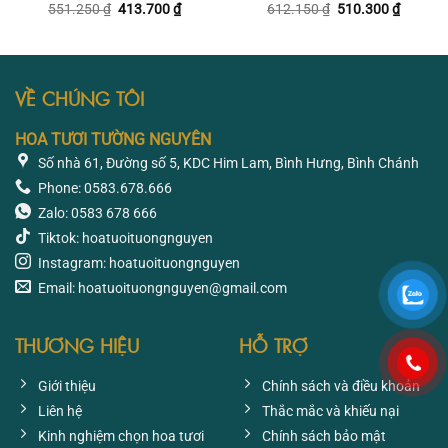
Giá
Giá
Giá
Giá
551.250
₫
413.700
₫
612.150
₫
510.300
₫
gốc
hiện
gốc
hiện
là:
tại
là:
tại
551.250 ₫.
là:
612.150 ₫.
là:
413.700 ₫.
510.300
VỀ CHÚNG TÔI
HOA TƯƠI TƯỜNG NGUYÊN
Số nhà 61, Đường số 5, KDC Him Lam, Bình Hưng, Bình Chánh
Phone: 0583.678.666
Zalo: 0583 678 666
Tiktok: hoatuoituongnguyen
Instagram: hoatuoituongnguyen
Email: hoatuoituongnguyen@gmail.com
THƯƠNG HIỆU
HỖ TRỢ
Giới thiệu
Chính sách và điều khoản
Liên hệ
Thắc mắc và khiếu nại
Kinh nghiệm chọn hoa tươi
Chính sách bảo mật