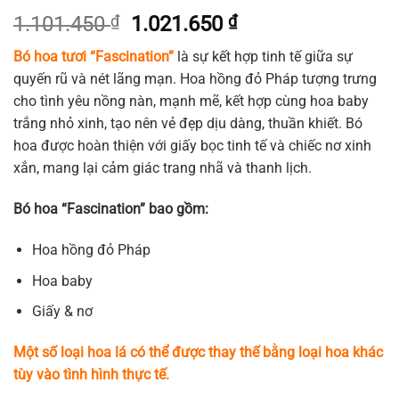
Giá
Giá
1.101.450
₫
1.021.650
₫
gốc
hiện
Bó hoa tươi “Fascination”
là sự kết hợp tinh tế giữa sự
là:
tại
quyến rũ và nét lãng mạn. Hoa hồng đỏ Pháp tượng trưng
1.101.450 ₫.
là:
cho tình yêu nồng nàn, mạnh mẽ, kết hợp cùng hoa baby
1.021.650 ₫.
trắng nhỏ xinh, tạo nên vẻ đẹp dịu dàng, thuần khiết. Bó
hoa được hoàn thiện với giấy bọc tinh tế và chiếc nơ xinh
xắn, mang lại cảm giác trang nhã và thanh lịch.
Bó hoa “Fascination” bao gồm:
Hoa hồng đỏ Pháp
Hoa baby
Giấy & nơ
Một số loại hoa lá có thể được thay thế bằng loại hoa khác
tùy vào tình hình thực tế.