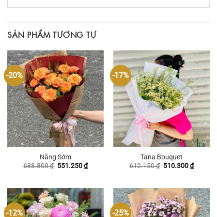
SẢN PHẨM TƯƠNG TỰ
-20%
-17%
Nắng Sớm
Tana Bouquet
Giá
Giá
Giá
Giá
688.800
₫
551.250
₫
612.150
₫
510.300
₫
gốc
hiện
gốc
hiện
là:
tại
là:
tại
688.800 ₫.
là:
612.150 ₫.
là:
551.250 ₫.
510.300
-12%
-25%