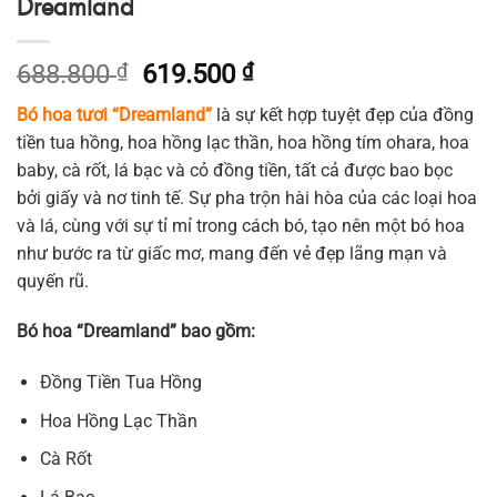
Dreamland
Giá
Giá
688.800
₫
619.500
₫
gốc
hiện
Bó hoa tươi “Dreamland”
là sự kết hợp tuyệt đẹp của đồng
là:
tại
tiền tua hồng, hoa hồng lạc thần, hoa hồng tím ohara, hoa
688.800 ₫.
là:
baby, cà rốt, lá bạc và cỏ đồng tiền, tất cả được bao bọc
619.500 ₫.
bởi giấy và nơ tinh tế. Sự pha trộn hài hòa của các loại hoa
và lá, cùng với sự tỉ mỉ trong cách bó, tạo nên một bó hoa
như bước ra từ giấc mơ, mang đến vẻ đẹp lãng mạn và
quyến rũ.
Bó hoa “Dreamland” bao gồm:
Đồng Tiền Tua Hồng
Hoa Hồng Lạc Thần
Cà Rốt