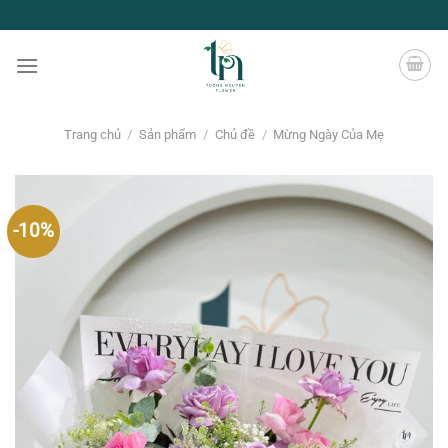
Chuyển
đến
nội
dung
Trang chủ
/
Sản phẩm
/
Chủ đề
/
Mừng Ngày Của Mẹ
-10%