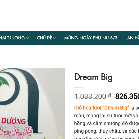
HAI TRƯƠNG
CHỦ ĐỀ
MỪNG NGÀY PHỤ NỮ 8/3
LAN H
Dream Big
Giá
1.033.200
₫
826.3
gốc
Giỏ hoa tươi “Dream Big”
là s
là:
màu, mang lại sự tươi mới và
1.033.2
hồng và cẩm chướng đỏ được l
ping pong, thúy châu, và cúc
tràn đầy ước mơ và hy vọng. L