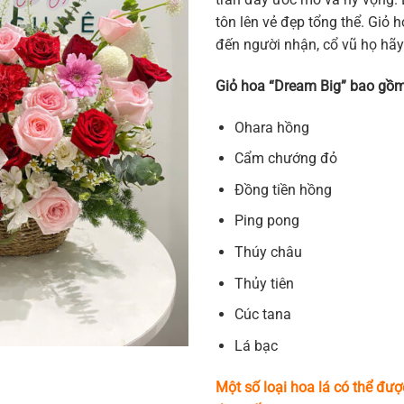
tôn lên vẻ đẹp tổng thể. Gi
đến người nhận, cổ vũ họ hãy
Giỏ hoa “Dream Big” bao gồm
Ohara hồng
Cẩm chướng đỏ
Đồng tiền hồng
Ping pong
Thúy châu
Thủy tiên
Cúc tana
Lá bạc
Một số loại hoa lá có thể đượ