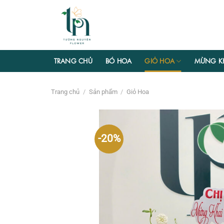
Chuyển
đến
nội
dung
TRANG CHỦ
BÓ HOA
GIỎ HOA
MỪNG K
Trang chủ
/
Sản phẩm
/
Giỏ Hoa
-20%