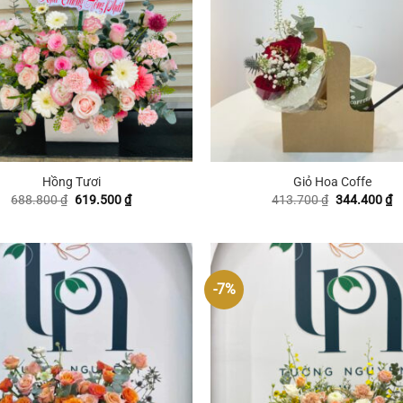
+
Hồng Tươi
Giỏ Hoa Coffe
Giá
Giá
Giá
G
688.800
₫
619.500
₫
413.700
₫
344.400
₫
gốc
hiện
gốc
hi
là:
tại
là:
tạ
688.800 ₫.
là:
413.700 ₫.
là
619.500 ₫.
3
-7%