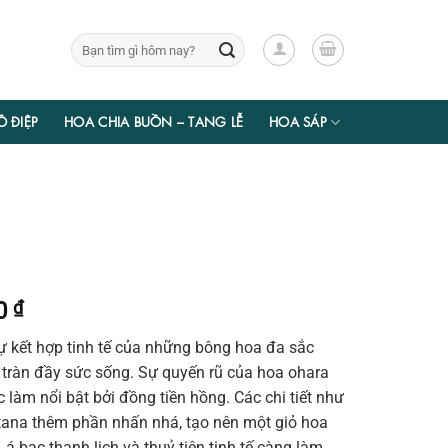
Tìm
kiếm:
Ồ ĐIỆP
HOA CHIA BUỒN – TANG LỄ
HOA SÁP
Giá
50
₫
hiện
ự kết hợp tinh tế của những bông hoa đa sắc
tại
 tràn đầy sức sống. Sự quyến rũ của hoa ohara
00 ₫.
là:
àm nổi bật bởi đồng tiền hồng. Các chi tiết như
826.350 ₫.
 tana thêm phần nhấn nhá, tạo nên một giỏ hoa
á bạc thanh lịch và thuỷ tiên tinh tế càng làm