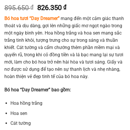
Giá
Giá
895.650
₫
826.350
₫
gốc
hiện
Bó hoa tươi “Day Dreamer”
mang đến một cảm giác thanh
là:
tại
thoát và dịu dàng, gợi lên những giấc mơ ngọt ngào trong
895.650 ₫.
là:
một ngày bình yên. Hoa hồng trắng và hoa sen mang sắc
826.350 ₫.
trắng tinh khôi, tượng trưng cho sự trong sáng và thuần
khiết. Cát tường và cẩm chướng thêm phần mềm mại và
quyến rũ, trong khi cỏ đồng tiền và lá bạc mang lại sự tươi
mới, làm cho bó hoa trở nên hài hòa và tươi sáng. Giấy và
nơ được sử dụng để tạo nên sự thanh lịch và nhẹ nhàng,
hoàn thiện vẻ đẹp tinh tế của bó hoa này.
Bó hoa “Day Dreamer” bao gồm:
Hoa hồng trắng
Hoa sen
Cát tường