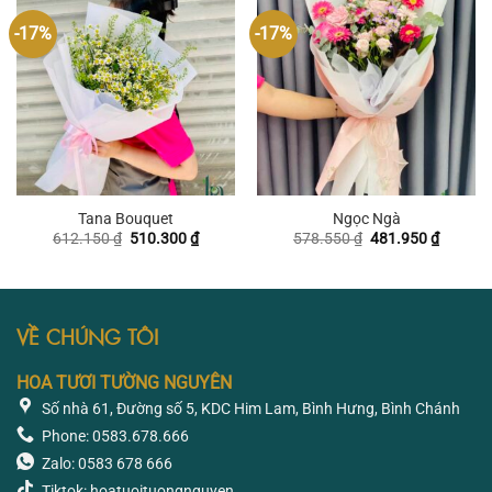
-17%
-17%
Tana Bouquet
Ngọc Ngà
Giá
Giá
Giá
Giá
612.150
₫
510.300
₫
578.550
₫
481.950
₫
gốc
hiện
gốc
hiện
là:
tại
là:
tại
612.150 ₫.
là:
578.550 ₫.
là:
510.300 ₫.
481.950
VỀ CHÚNG TÔI
HOA TƯƠI TƯỜNG NGUYÊN
Số nhà 61, Đường số 5, KDC Him Lam, Bình Hưng, Bình Chánh
Phone: 0583.678.666
Zalo: 0583 678 666
Tiktok: hoatuoituongnguyen