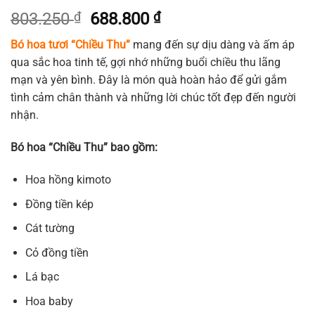
Giá
Giá
803.250
₫
688.800
₫
gốc
hiện
Bó hoa tươi “Chiều Thu”
mang đến sự dịu dàng và ấm áp
là:
tại
qua sắc hoa tinh tế, gợi nhớ những buổi chiều thu lãng
803.250 ₫.
là:
mạn và yên bình. Đây là món quà hoàn hảo để gửi gắm
688.800 ₫.
tình cảm chân thành và những lời chúc tốt đẹp đến người
nhận.
Bó hoa “Chiều Thu” bao gồm:
Hoa hồng kimoto
Đồng tiền kép
Cát tường
Cỏ đồng tiền
Lá bạc
Hoa baby