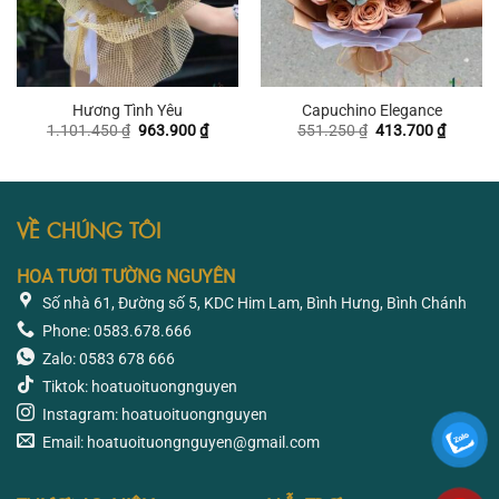
Hương Tình Yêu
Capuchino Elegance
Giá
Giá
Giá
Giá
1.101.450
₫
963.900
₫
551.250
₫
413.700
₫
gốc
hiện
gốc
hiện
là:
tại
là:
tại
1.101.450 ₫.
là:
551.250 ₫.
là:
963.900 ₫.
413.700
VỀ CHÚNG TÔI
HOA TƯƠI TƯỜNG NGUYÊN
Số nhà 61, Đường số 5, KDC Him Lam, Bình Hưng, Bình Chánh
Phone: 0583.678.666
Zalo: 0583 678 666
Tiktok: hoatuoituongnguyen
Instagram: hoatuoituongnguyen
Email: hoatuoituongnguyen@gmail.com