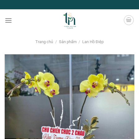
Chuyển
đến
nội
dung
Trang chủ
/
Sản phẩm
/
Lan Hồ Điệp