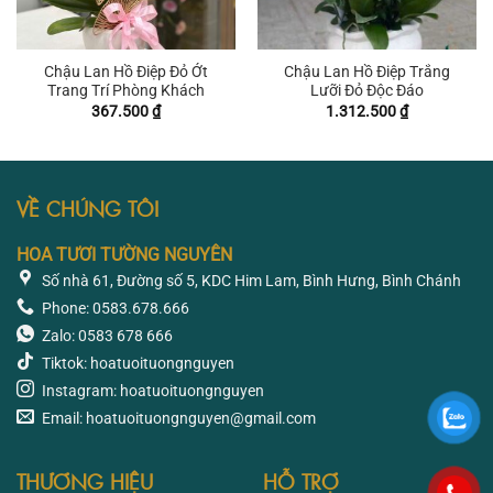
Chậu Lan Hồ Điệp Đỏ Ớt
Chậu Lan Hồ Điệp Trắng
Trang Trí Phòng Khách
Lưỡi Đỏ Độc Đáo
367.500
₫
1.312.500
₫
VỀ CHÚNG TÔI
HOA TƯƠI TƯỜNG NGUYÊN
Số nhà 61, Đường số 5, KDC Him Lam, Bình Hưng, Bình Chánh
Phone: 0583.678.666
Zalo: 0583 678 666
Tiktok: hoatuoituongnguyen
Instagram: hoatuoituongnguyen
Email: hoatuoituongnguyen@gmail.com
THƯƠNG HIỆU
HỖ TRỢ