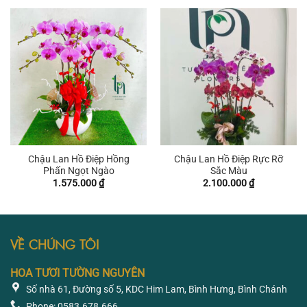
Chậu Lan Hồ Điệp Hồng
Chậu Lan Hồ Điệp Rực Rỡ
Phấn Ngọt Ngào
Sắc Màu
1.575.000
₫
2.100.000
₫
VỀ CHÚNG TÔI
HOA TƯƠI TƯỜNG NGUYÊN
Số nhà 61, Đường số 5, KDC Him Lam, Bình Hưng, Bình Chánh
Phone: 0583.678.666