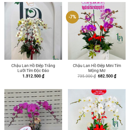
-7%
Chậu Lan Hồ Điệp Trắng
Chậu Lan Hồ Điệp Mini Tím
Lưỡi Tím Độc Đáo
Mộng Mơ
Giá
Giá
1.312.500
₫
735.000
₫
682.500
₫
gốc
hiện
là:
tại
735.000 ₫.
là:
682.500