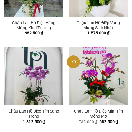
Chậu Lan Hồ Điệp Vàng
Chậu Lan Hồ Điệp Vàng
Mừng Khai Trương
Mừng Sinh Nhật
682.500
₫
1.575.000
₫
-7%
Chậu Lan Hồ Điệp Tím Sang
Chậu Lan Hồ Điệp Mini Tím
Trọng
Mộng Mơ
Giá
Giá
1.312.500
₫
735.000
₫
682.500
₫
gốc
hiện
là:
tại