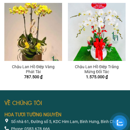
735.000 ₫.
là:
682.500
Chậu Lan Hồ Điệp Vàng
Chậu Lan Hồ Điệp Trắng
Phát Tài
Mừng Đối Tác
787.500
₫
1.575.000
₫
VỀ CHÚNG TÔI
HOA TƯƠI TƯỜNG NGUYÊN
Số nhà 61, Đường số 5, KDC Him Lam, Bình Hưng, Bình Chánh
Phone: 0583.678.666