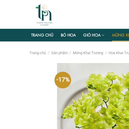
Chuyển
đến
nội
dung
TRANG CHỦ
BÓ HOA
GIỎ HOA
MỪNG K
Trang chủ
/
Sản phẩm
/
Mừng Khai Trương
/
Hoa Khai Tr
-17%