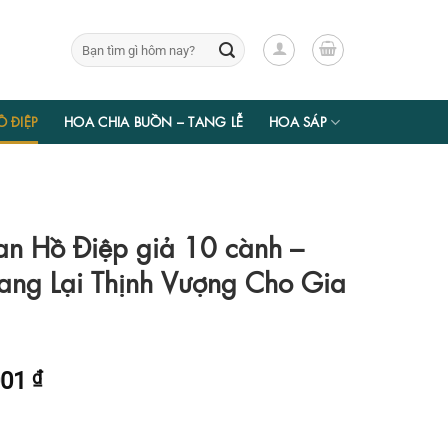
Tìm
kiếm:
Ồ ĐIỆP
HOA CHIA BUỒN – TANG LỄ
HOA SÁP
an Hồ Điệp giả 10 cành –
ng Lại Thịnh Vượng Cho Gia
Giá
001
₫
hiện
tại