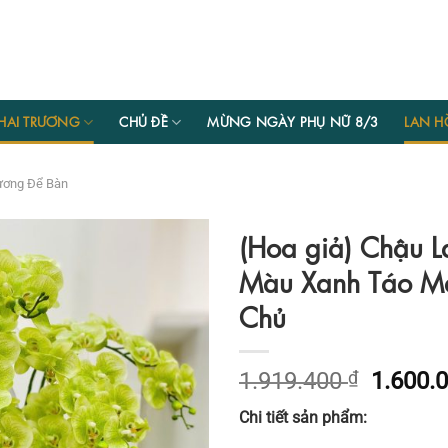
HAI TRƯƠNG
CHỦ ĐỀ
MỪNG NGÀY PHỤ NỮ 8/3
LAN H
ương Để Bàn
(Hoa giả) Chậu L
Màu Xanh Táo Ma
Chủ
Giá
1.919.400
₫
1.600.
gốc
Chi tiết sản phẩm:
là: