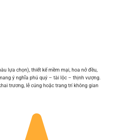
00 ₫.
là:
1.600.001 ₫.
màu lựa chọn), thiết kế mềm mại, hoa nở đều,
mang ý nghĩa phú quý – tài lộc – thịnh vượng.
hai trương, lễ cúng hoặc trang trí không gian