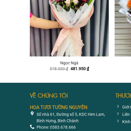
+
+
Ngọc Ngà
Giá
Giá
578.550
₫
481.950
₫
gốc
hiện
là:
tại
578.550 ₫.
là:
481.950 ₫.
VỀ CHÚNG TÔI
THƯƠ
HOA TƯƠI TƯỜNG NGUYÊN
Giới 
Số nhà 61, Đường số 5, KDC Him Lam,
Liên
Bình Hưng, Bình Chánh
Kinh
Phone: 0583.678.666