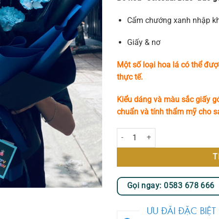
Cẩm chướng xanh nhập k
Giấy & nơ
Một số loại hoa lá có thể đượ
thực tế.
Kiểu dáng và màu sắc giấy gó
chuẩn và tính thẩm mỹ cho 
Celestial Blue số lượng
T
Gọi ngay: 0583 678 666
ƯU ĐÃI ĐẶC BIỆT