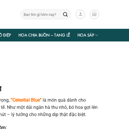
Tìm
kiếm:
Ồ ĐIỆP
HOA CHIA BUỒN – TANG LỄ
HOA SÁP
Giá
₫
hiện
trọng,
“Celestial Blue”
là món quà dành cho
tại
 tế. Như một dải ngân hà thu nhỏ, bó hoa gợi lên
₫.
là:
út – lý tưởng cho những dịp thật đặc biệt.
735.000 ₫.
gồm: